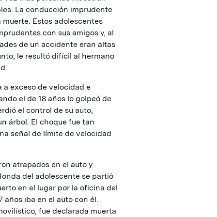
ibles. La conducción imprudente
la muerte. Estos adolescentes
mprudentes con sus amigos y, al
dades de un accidente eran altas
to, le resultó difícil al hermano
ad.
a a exceso de velocidad e
ando el de 18 años lo golpeó de
rdió el control de su auto,
un árbol. El choque fue tan
una señal de límite de velocidad
ron atrapados en el auto y
l Honda del adolescente se partió
rto en el lugar por la oficina del
años iba en el auto con él.
ovilístico, fue declarada muerta