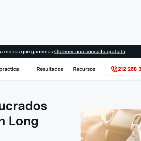
s a menos que ganemos.
Obtener una consulta gratuita
práctica
Resultados
Recursos
212-268-
lucrados
en Long