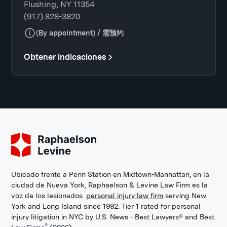
Flushing, NY 11354
(917) 828-3820
(By appointment) / 需预约
Obtener indicaciones
Ubicado frente a Penn Station en Midtown-Manhattan, en la
ciudad de Nueva York, Raphaelson & Levine Law Firm es la
voz de los lesionados.
personal injury law firm
serving New
York and Long Island since 1992. Tier 1 rated for personal
injury litigation in NYC by U.S. News - Best Lawyers® and Best
®