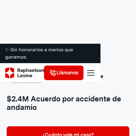
✨ Sin honorarios a menos que
ganemos.
Llámanos
Acuerdos y veredictos de accidentes de
construcción
$2.4M Acuerdo por accidente de
andamio
¿Cuánto vale mi caso?