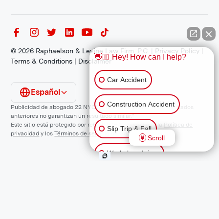
©
2026
Raphaelson & Levine Law Firm, P.C. |
Privacy Policy
|
👋🏼 Hey! How can I help?
Terms & Conditions
|
Disclaimer
Car Accident
Español
Construction Accident
Publicidad de abogado 22 NYCRR 1200.1 Requisito: "Los resultados
anteriores no garantizan un resultado similar."
Este sitio está protegido por reCAPTCHA y se aplican la
Política de
Slip Trip & Fall
privacidad
y los
Términos de servicio
de Google.
Scroll
Workplace Injury
Animal Bite
Other Injuries