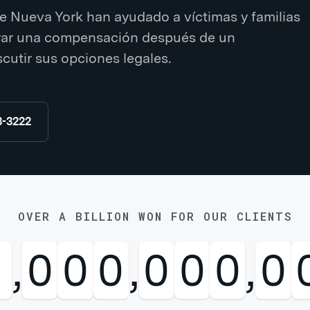
 Nueva York han ayudado a víctimas y familias
erar una compensación después de un
cutir sus opciones legales.
8-3222
OVER A BILLION WON FOR OUR CLIENTS
1
,
0
0
0
,
0
0
0
,
0