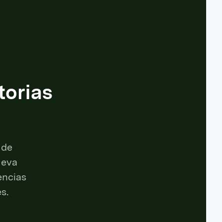
torias
 de
ueva
encias
s.