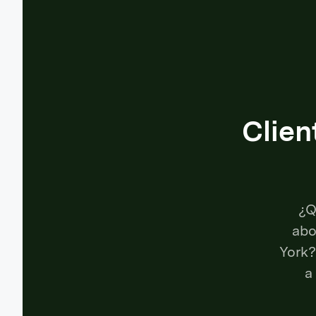
Clien
¿Q
abo
York?
a