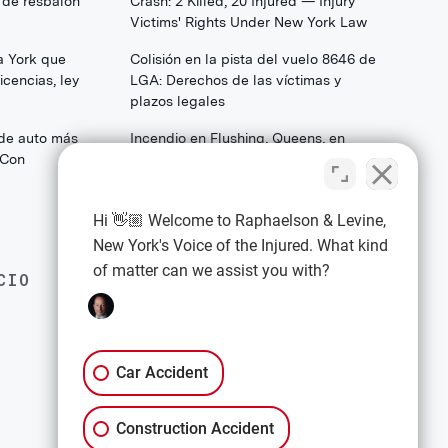
 de resbalón
Crash: 2 Killed, 20 Injured — Injury
Victims' Rights Under New York Law
a York que
Colisión en la pista del vuelo 8646 de
cencias, ley
LGA: Derechos de las víctimas y
plazos legales
 de auto más
Incendio en Flushing, Queens, en
(Con
College Point Boulevard: Lo que las
familias y los sobrevivientes deben
saber sobre sus derechos legales
Hi 👋🏼 Welcome to Raphaelson & Levine,
New York's Voice of the Injured. What kind
of matter can we assist you with?
CIO
EXPLORE
Política de privacidad
Términos y condiciones
Car Accident
Descargo de responsabilidad
Construction Accident
All Services