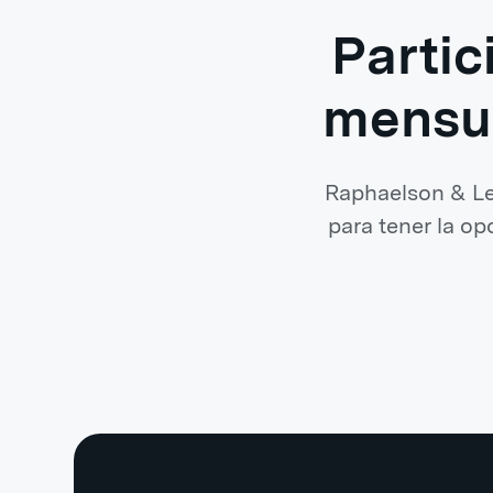
Partic
mensua
Raphaelson & Lev
para tener la op