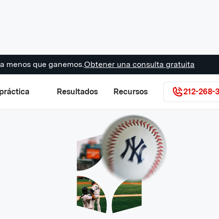
s a menos que ganemos.
Obtener una consulta gratuita
práctica
Resultados
Recursos
212-268-