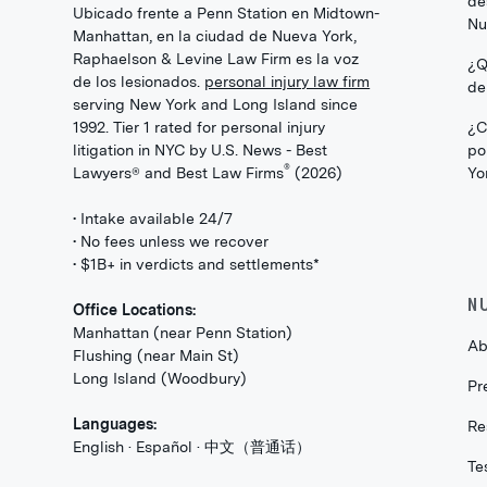
de
Ubicado frente a Penn Station en Midtown-
Nu
Manhattan, en la ciudad de Nueva York,
Raphaelson & Levine Law Firm es la voz
¿Q
de los lesionados.
personal injury law firm
de
serving New York and Long Island since
1992. Tier 1 rated for personal injury
¿C
litigation in NYC by U.S. News - Best
po
®
Lawyers® and Best Law Firms
(2026)
Yo
• Intake available 24/7
• No fees unless we recover
• $1B+ in verdicts and settlements*
N
Office Locations:
Manhattan (near Penn Station)
Ab
Flushing (near Main St)
Long Island (Woodbury)
Pr
Languages:
Re
English · Español · 中文（普通话）
Te