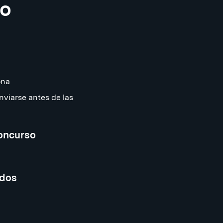
eo
ona
nviarse antes de las
concurso
ados