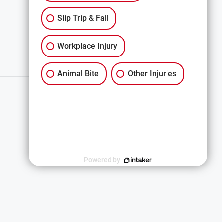
Slip Trip & Fall
Workplace Injury
Animal Bite
Other Injuries
Español
Powered by