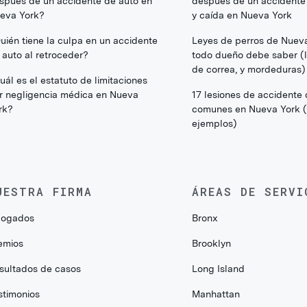
spués de un accidente de auto en
después de un accidente
eva York?
y caída en Nueva York
uién tiene la culpa en un accidente
Leyes de perros de Nuev
 auto al retroceder?
todo dueño debe saber (li
de correa, y mordeduras)
uál es el estatuto de limitaciones
r negligencia médica en Nueva
17 lesiones de accidente
rk?
comunes en Nueva York 
ejemplos)
UESTRA FIRMA
ÁREAS DE SERVI
ogados
Bronx
emios
Brooklyn
sultados de casos
Long Island
stimonios
Manhattan