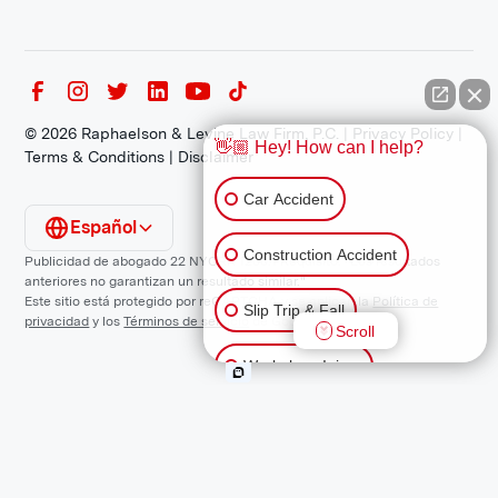
©
2026
Raphaelson & Levine Law Firm, P.C. |
Privacy Policy
|
👋🏼 Hey! How can I help?
Terms & Conditions
|
Disclaimer
Car Accident
Español
Construction Accident
Publicidad de abogado 22 NYCRR 1200.1 Requisito: "Los resultados
anteriores no garantizan un resultado similar."
Este sitio está protegido por reCAPTCHA y se aplican la
Política de
Slip Trip & Fall
privacidad
y los
Términos de servicio
de Google.
Scroll
Workplace Injury
Animal Bite
Other Injuries