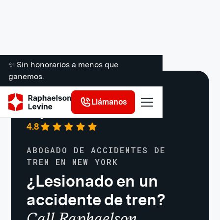
✨ Sin honorarios a menos que
ganemos.
Accidentes MTA
Llámanos
Google
·
721 reseñas
4.8
ABOGADO DE ACCIDENTES DE
TREN EN NEW YORK
¿Lesionado en un
accidente de tren?
Call Raphaelson