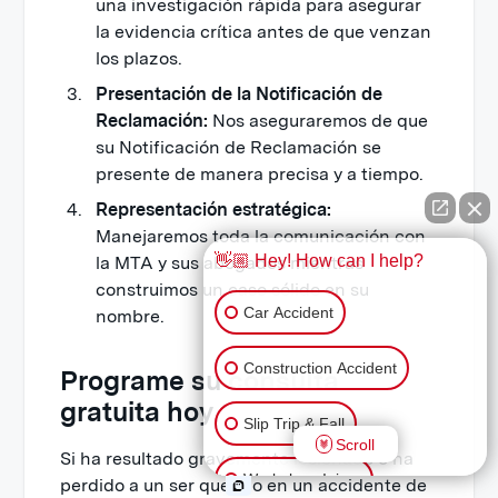
una investigación rápida para asegurar
la evidencia crítica antes de que venzan
los plazos.
Presentación de la Notificación de
Reclamación:
Nos aseguraremos de que
su Notificación de Reclamación se
presente de manera precisa y a tiempo.
Representación estratégica:
Manejaremos toda la comunicación con
👋🏼 Hey! How can I help?
la MTA y sus abogados mientras
construimos un caso sólido en su
Car Accident
nombre.
Construction Accident
Programe su consulta
gratuita hoy
Slip Trip & Fall
Scroll
Si ha resultado gravemente lesionado o ha
Workplace Injury
perdido a un ser querido en un accidente de