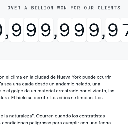
OVER A BILLION WON FOR OUR CLIENTS
1
,
0
0
0
,
0
0
0
,
0
n el clima en la ciudad de Nueva York puede ocurrir
 Ya sea una caída desde un andamio helado, una
 o el golpe de un material arrastrado por el viento, las
ra. El hielo se derrite. Los sitios se limpian. Los
de la naturaleza". Ocurren cuando los contratistas
n condiciones peligrosas para cumplir con una fecha