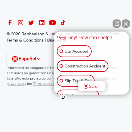
©
2026
Raphaelson & Levine Law Firm, P.C. |
Privacy Policy
|
👋🏼 Hey! How can I help?
Terms & Conditions
|
Disclaimer
Car Accident
Español
Construction Accident
Publicidad de abogado 22 NYCRR 1200.1 Requisito: "Los resultados
anteriores no garantizan un resultado similar."
Este sitio está protegido por reCAPTCHA y se aplican la
Política de
Slip Trip & Fall
privacidad
y los
Términos de servicio
de Google.
Scroll
Workplace Injury
Animal Bite
Other Injuries