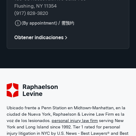
Flushing, NY 11354
(917) 828-3820
(By appointment) / 需预约
Obtener indicaciones
Ubicado frente a Penn Station en Midtown-Manhattan, en la
ciudad de Nueva York, Raphaelson & Levine Law Firm es la
voz de los lesionados.
personal injury law firm
serving New
York and Long Island since 1992. Tier 1 rated for personal
injury litigation in NYC by U.S. News - Best Lawyers® and Best