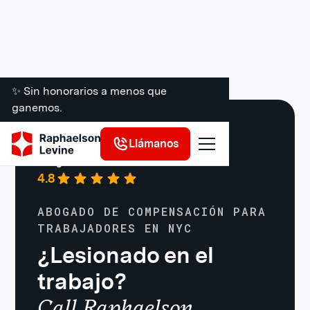
✨ Sin honorarios a menos que
ganemos.
Lesiones laborales
Llámanos
Google
·
721 reseñas
4.8
ABOGADO DE COMPENSACIÓN PARA
TRABAJADORES EN NYC
¿Lesionado en el
trabajo?
Call Raphaelson