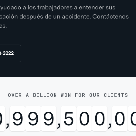
yudado a los trabajadores a entender sus
sación después de un accidente. Contáctenos
es.
8-3222
OVER A BILLION WON FOR OUR CLIENTS
0
,
9
9
9
,
5
0
0
,
0