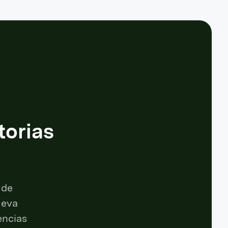
torias
 de
ueva
encias