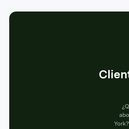
Clien
¿Q
abo
York?