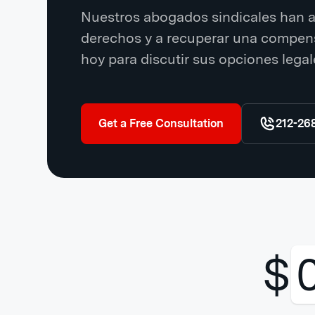
Nuestros abogados sindicales han a
derechos y a recuperar una compen
hoy para discutir sus opciones legal
Get a Free Consultation
212-26
$