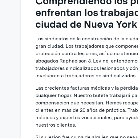
Comprendiendo los pr
enfrentan los trabaja
ciudad de Nueva York
Los sindicatos de la construcción de la ciu
gran ciudad. Los trabajadores que componen
protección contra lesiones, así como atenci
abogados Raphaelson & Levine, entendemos 
trabajadores sindicalizados lesionados y có
involucran a trabajadores no sindicalizados.
Las crecientes facturas médicas y la pérdid
cualquier hogar. Nuestro bufete trabajará pa
compensación que necesitan. Hemos recuper
clientes en más de 20 años de práctica. Tra
médicos y expertos vocacionales, para ayuda
nuestros clientes.
Si su lesión fue culpa de alguien que no se