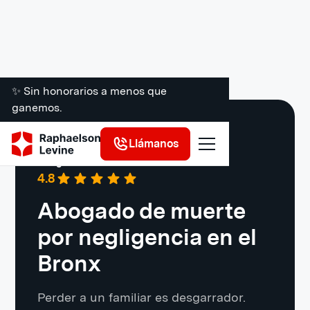
✨ Sin honorarios a menos que
ganemos.
Bronx
Llámanos
Google
·
721 reseñas
4.8
Abogado de muerte
por negligencia en el
Bronx
Perder a un familiar es desgarrador.