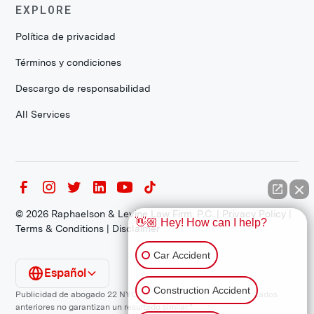
EXPLORE
Política de privacidad
Términos y condiciones
Descargo de responsabilidad
All Services
©
2026
Raphaelson & Levine Law Firm, P.C. |
Privacy Policy
|
👋🏼 Hey! How can I help?
Terms & Conditions
|
Disclaimer
Car Accident
Español
Construction Accident
Publicidad de abogado 22 NYCRR 1200.1 Requisito: "Los resultados
anteriores no garantizan un resultado similar."