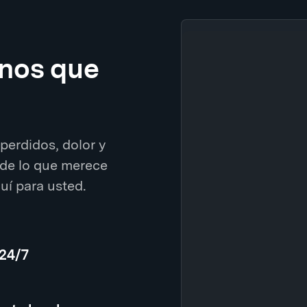
enos que
perdidos, dolor y
de lo que merece
í para usted.
 24/7