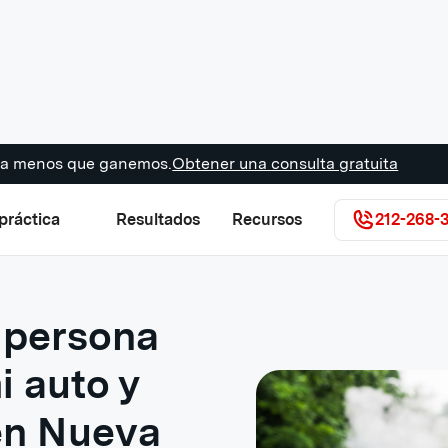
s a menos que ganemos.
Obtener una consulta gratuita
práctica
Resultados
Recursos
212-268-
 persona
 auto y
en Nueva