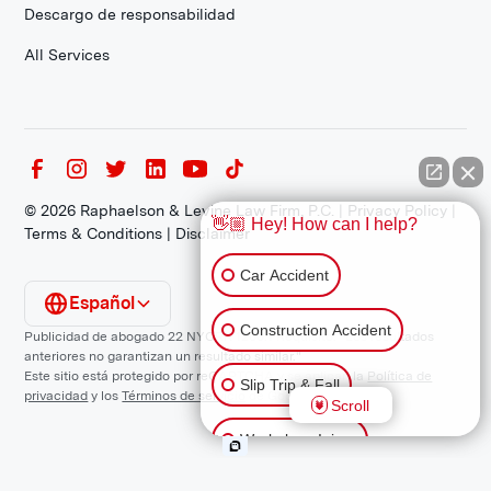
Descargo de responsabilidad
All Services
©
2026
Raphaelson & Levine Law Firm, P.C. |
Privacy Policy
|
👋🏼 Hey! How can I help?
Terms & Conditions
|
Disclaimer
Car Accident
Español
Construction Accident
Publicidad de abogado 22 NYCRR 1200.1 Requisito: "Los resultados
anteriores no garantizan un resultado similar."
Este sitio está protegido por reCAPTCHA y se aplican la
Política de
Slip Trip & Fall
privacidad
y los
Términos de servicio
de Google.
Scroll
Workplace Injury