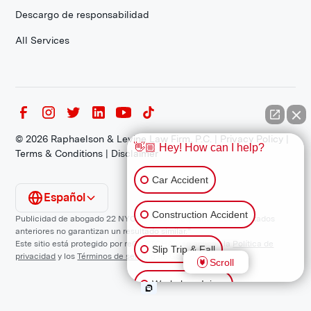
Descargo de responsabilidad
All Services
©
2026
Raphaelson & Levine Law Firm, P.C. |
Privacy Policy
|
👋🏼 Hey! How can I help?
Terms & Conditions
|
Disclaimer
Car Accident
Español
Construction Accident
Publicidad de abogado 22 NYCRR 1200.1 Requisito: "Los resultados
anteriores no garantizan un resultado similar."
Este sitio está protegido por reCAPTCHA y se aplican la
Política de
Slip Trip & Fall
privacidad
y los
Términos de servicio
de Google.
Scroll
Workplace Injury