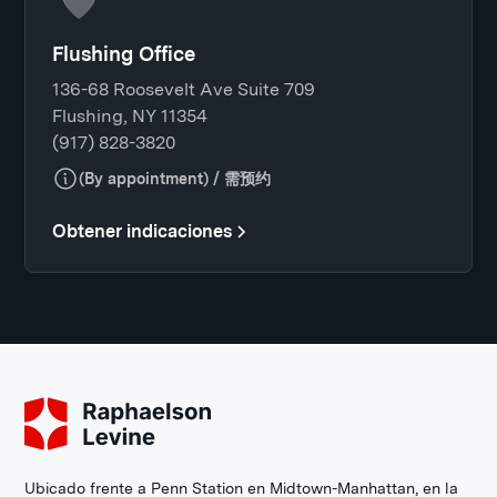
Flushing Office
136-68 Roosevelt Ave Suite 709
Flushing, NY 11354
(917) 828-3820
(By appointment) / 需预约
Obtener indicaciones
Ubicado frente a Penn Station en Midtown-Manhattan, en la