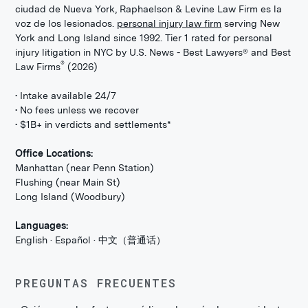
ciudad de Nueva York, Raphaelson & Levine Law Firm es la
voz de los lesionados.
personal injury law firm
serving New
York and Long Island since 1992. Tier 1 rated for personal
injury litigation in NYC by U.S. News - Best Lawyers® and Best
®
Law Firms
(2026)
• Intake available 24/7
• No fees unless we recover
• $1B+ in verdicts and settlements*
Office Locations:
Manhattan (near Penn Station)
Flushing (near Main St)
Long Island (Woodbury)
Languages:
English · Español · 中文（普通话）
PREGUNTAS FRECUENTES