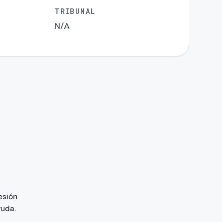
TRIBUNAL
N/A
esión
yuda.