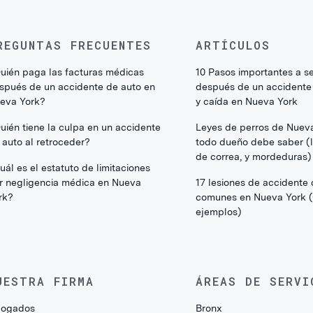
REGUNTAS FRECUENTES
ARTÍCULOS
uién paga las facturas médicas
10 Pasos importantes a s
spués de un accidente de auto en
después de un accidente
eva York?
y caída en Nueva York
uién tiene la culpa en un accidente
Leyes de perros de Nuev
 auto al retroceder?
todo dueño debe saber (li
de correa, y mordeduras)
uál es el estatuto de limitaciones
r negligencia médica en Nueva
17 lesiones de accidente
rk?
comunes en Nueva York 
ejemplos)
UESTRA FIRMA
ÁREAS DE SERVI
ogados
Bronx