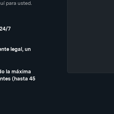
í para usted.
 24/7
nte legal, un
do la máxima
ntes (hasta 45