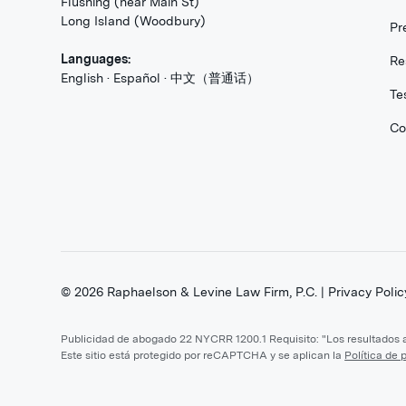
Flushing (near Main St)
Long Island (Woodbury)
Pr
Languages:
Re
English · Español · 中文（普通话）
Te
Co
©
2026
Raphaelson & Levine Law Firm, P.C. |
Privacy Polic
Publicidad de abogado 22 NYCRR 1200.1 Requisito: "Los resultados an
Este sitio está protegido por reCAPTCHA y se aplican la
Política de 