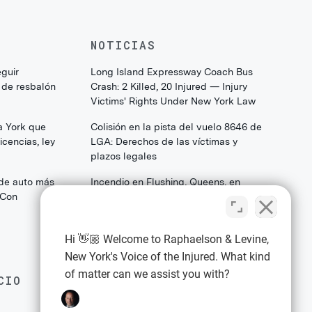
NOTICIAS
eguir
Long Island Expressway Coach Bus
 de resbalón
Crash: 2 Killed, 20 Injured — Injury
Victims' Rights Under New York Law
a York que
Colisión en la pista del vuelo 8646 de
cencias, ley
LGA: Derechos de las víctimas y
plazos legales
 de auto más
Incendio en Flushing, Queens, en
(Con
College Point Boulevard: Lo que las
familias y los sobrevivientes deben
saber sobre sus derechos legales
Hi 👋🏼 Welcome to Raphaelson & Levine,
New York's Voice of the Injured. What kind
of matter can we assist you with?
CIO
EXPLORE
Política de privacidad