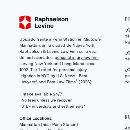
P
¿Q
de
Ubicado frente a Penn Station en Midtown-
Nu
Manhattan, en la ciudad de Nueva York,
Raphaelson & Levine Law Firm es la voz
¿Q
de los lesionados.
personal injury law firm
de
serving New York and Long Island since
1992. Tier 1 rated for personal injury
¿C
litigation in NYC by U.S. News - Best
po
®
Lawyers® and Best Law Firms
(2026)
Yo
• Intake available 24/7
• No fees unless we recover
• $1B+ in verdicts and settlements*
N
Office Locations:
Manhattan (near Penn Station)
Ab