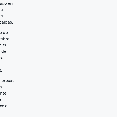
cado en
 a
te
caídas.
e de
rebral
cits
s de
ra
a
s.
empresas
a
ante
o
os a