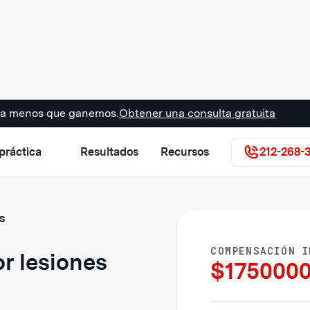
s a menos que ganemos.
Obtener una consulta gratuita
práctica
Resultados
Recursos
212-268-
s
COMPENSACIÓN I
r lesiones
$
175000