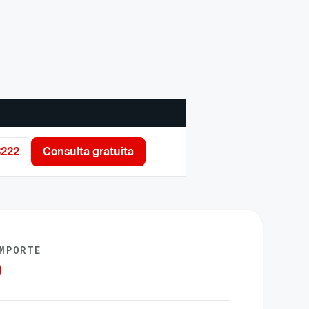
3222
Consulta gratuita
MPORTE
0