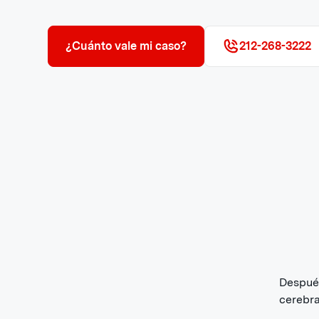
¿Cuánto vale mi caso?
212-268-3222
Después
cerebra