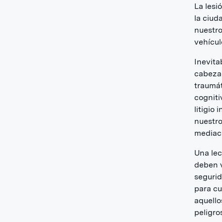
La lesi
la ciud
nuestro
vehícul
Inevita
cabeza 
traumát
cogniti
litigio
nuestro
mediaci
Una lec
deben v
segurid
para cu
aquello
peligro