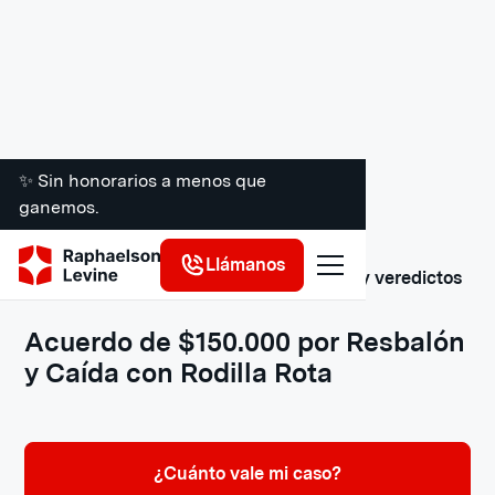
✨ Sin honorarios a menos que
ganemos.
Llámanos
Resbalón, tropiezo y caída: acuerdos y veredictos
Acuerdo de $150.000 por Resbalón
y Caída con Rodilla Rota
¿Cuánto vale mi caso?