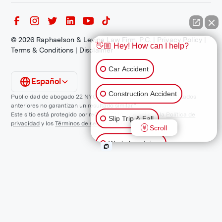
©
2026
Raphaelson & Levine Law Firm, P.C. |
Privacy Policy
|
👋🏼 Hey! How can I help?
Terms & Conditions
|
Disclaimer
Car Accident
Español
Construction Accident
Publicidad de abogado 22 NYCRR 1200.1 Requisito: "Los resultados
anteriores no garantizan un resultado similar."
Este sitio está protegido por reCAPTCHA y se aplican la
Política de
Slip Trip & Fall
privacidad
y los
Términos de servicio
de Google.
Scroll
Workplace Injury
Animal Bite
Other Injuries