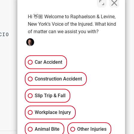
familias y los sobrevivientes deben
saber sobre sus derechos legales
Hi 👋🏼 Welcome to Raphaelson & Levine,
New York's Voice of the Injured. What kind
of matter can we assist you with?
CIO
EXPLORE
Política de privacidad
Términos y condiciones
Car Accident
Descargo de responsabilidad
Construction Accident
All Services
Slip Trip & Fall
Workplace Injury
Animal Bite
Other Injuries