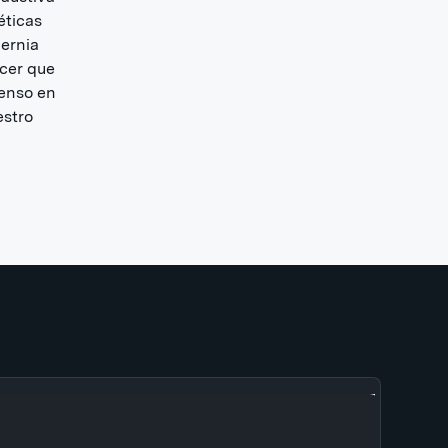
éticas
hernia
ecer que
tenso en
estro