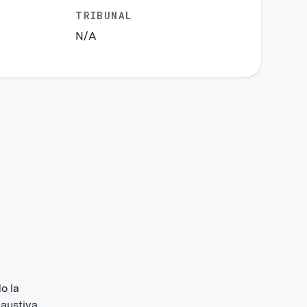
TRIBUNAL
N/A
n
o la
haustiva