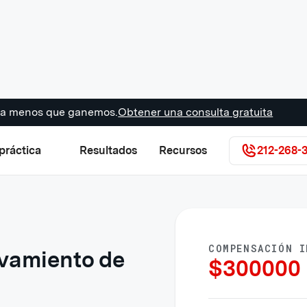
s a menos que ganemos.
Obtener una consulta gratuita
práctica
Resultados
Recursos
212-268-
COMPENSACIÓN I
vamiento de
$
300000