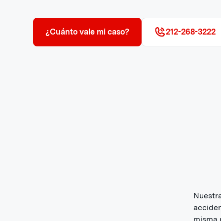
¿Cuánto vale mi caso?
212-268-3222
Nuestra
acciden
misma p