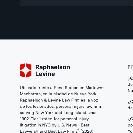
P
¿Q
de
Ubicado frente a Penn Station en Midtown-
Nu
Manhattan, en la ciudad de Nueva York,
Raphaelson & Levine Law Firm es la voz
¿Q
de los lesionados.
personal injury law firm
de
serving New York and Long Island since
1992. Tier 1 rated for personal injury
¿C
litigation in NYC by U.S. News - Best
po
®
Lawyers® and Best Law Firms
(2026)
Yo