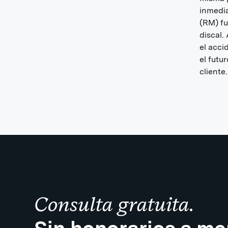
inmedia
(RM) fu
discal.
el acci
el futu
cliente.
Consulta gratuita.