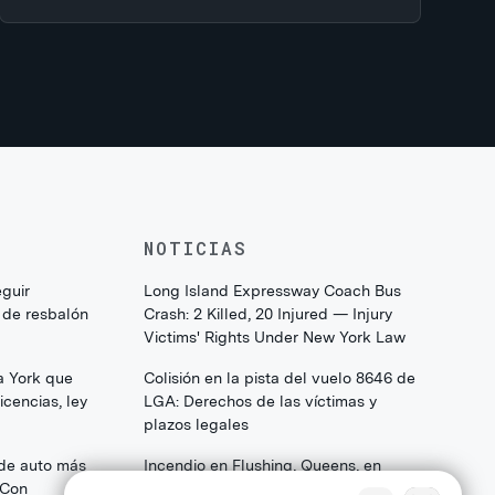
NOTICIAS
eguir
Long Island Expressway Coach Bus
 de resbalón
Crash: 2 Killed, 20 Injured — Injury
Victims' Rights Under New York Law
a York que
Colisión en la pista del vuelo 8646 de
cencias, ley
LGA: Derechos de las víctimas y
plazos legales
 de auto más
Incendio en Flushing, Queens, en
(Con
College Point Boulevard: Lo que las