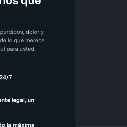
enos que
perdidos, dolor y
de lo que merece
í para usted.
 24/7
nte legal, un
do la máxima