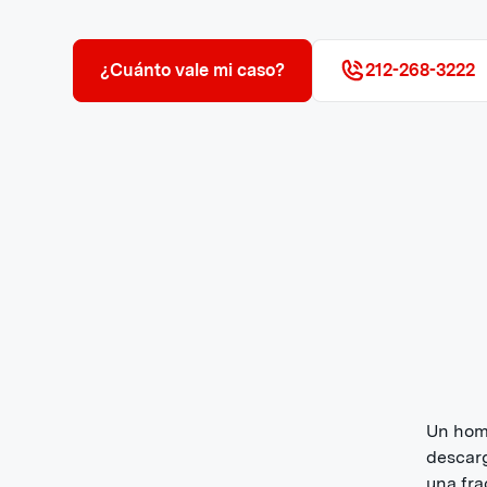
¿Cuánto vale mi caso?
212-268-3222
Un homb
descarg
una fra