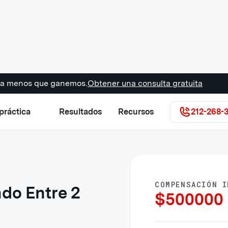
s a menos que ganemos.
Obtener una consulta gratuita
práctica
Resultados
Recursos
212-268-
COMPENSACIÓN I
do Entre 2
$
500000