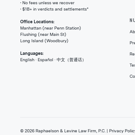
• No fees unless we recover
• $1B+ in verdicts and settlements*
N
Office Locations:
Manhattan (near Penn Station)
Ab
Flushing (near Main St)
Long Island (Woodbury)
Pr
Languages:
Re
English · Español · 中文（普通话）
Te
Co
©
2026
Raphaelson & Levine Law Firm, P.C. |
Privacy Polic