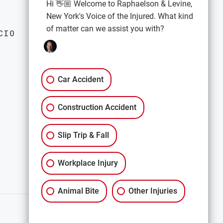
Hi 👋🏼 Welcome to Raphaelson & Levine,
New York's Voice of the Injured. What kind
of matter can we assist you with?
CIO
EXPLORE
Política de privacidad
Términos y condiciones
Car Accident
Descargo de responsabilidad
Construction Accident
All Services
Slip Trip & Fall
Workplace Injury
Animal Bite
Other Injuries