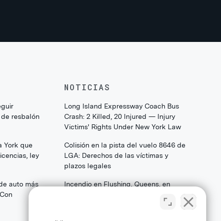
NOTICIAS
eguir
Long Island Expressway Coach Bus
 de resbalón
Crash: 2 Killed, 20 Injured — Injury
Victims' Rights Under New York Law
a York que
Colisión en la pista del vuelo 8646 de
cencias, ley
LGA: Derechos de las víctimas y
plazos legales
 de auto más
Incendio en Flushing, Queens, en
(Con
College Point Boulevard: Lo que las
familias y los sobrevivientes deben
saber sobre sus derechos legales