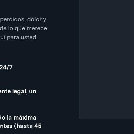
perdidos, dolor y
de lo que merece
í para usted.
 24/7
nte legal, un
do la máxima
ntes (hasta 45