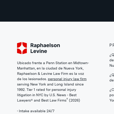
P
¿Q
de
Ubicado frente a Penn Station en Midtown-
Nu
Manhattan, en la ciudad de Nueva York,
Raphaelson & Levine Law Firm es la voz
¿Q
de los lesionados.
personal injury law firm
de
serving New York and Long Island since
1992. Tier 1 rated for personal injury
¿C
litigation in NYC by U.S. News - Best
po
®
Lawyers® and Best Law Firms
(2026)
Yo
• Intake available 24/7