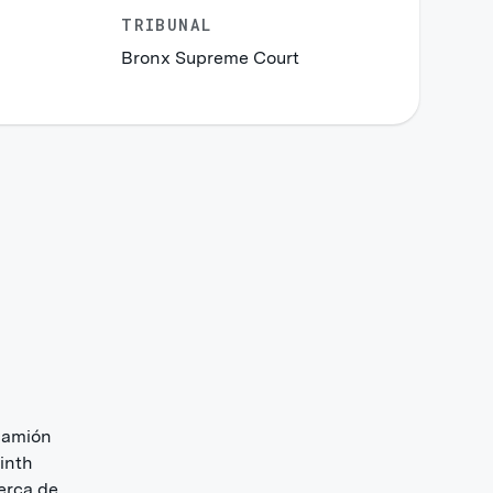
TRIBUNAL
Bronx Supreme Court
camión
inth
erca de