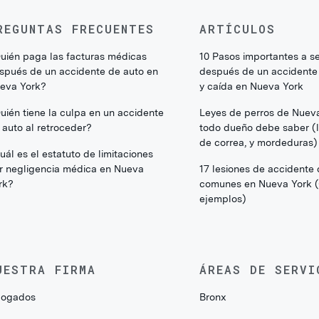
REGUNTAS FRECUENTES
ARTÍCULOS
uién paga las facturas médicas
10 Pasos importantes a s
spués de un accidente de auto en
después de un accidente
eva York?
y caída en Nueva York
uién tiene la culpa en un accidente
Leyes de perros de Nuev
 auto al retroceder?
todo dueño debe saber (li
de correa, y mordeduras)
uál es el estatuto de limitaciones
r negligencia médica en Nueva
17 lesiones de accidente
rk?
comunes en Nueva York 
ejemplos)
UESTRA FIRMA
ÁREAS DE SERVI
ogados
Bronx