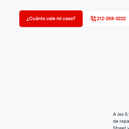
¿Cuánto vale mi caso?
212-268-3222
A las 5
de repa
Street 