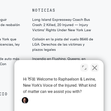
NOTICIAS
eguir
Long Island Expressway Coach Bus
 de resbalón
Crash: 2 Killed, 20 Injured — Injury
Victims' Rights Under New York Law
a York que
Colisión en la pista del vuelo 8646 de
cencias, ley
LGA: Derechos de las víctimas y
plazos legales
 de auto más
Incendio en Flushing, Queens, en
(Con
College Point Boulevard: Lo que las
familias y los sobrevivientes deben
saber sobre sus derechos legales
Hi 👋🏼 Welcome to Raphaelson & Levine,
New York's Voice of the Injured. What kind
of matter can we assist you with?
CIO
EXPLORE
Política de privacidad