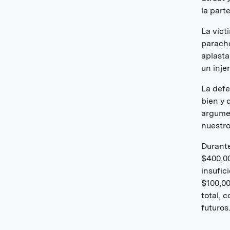
la part
La víct
paracho
aplasta
un inje
La defe
bien y 
argume
nuestro
Durante
$400,00
insufic
$100,00
total, 
futuros