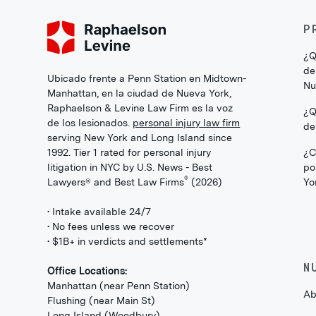
P
¿Q
de
Ubicado frente a Penn Station en Midtown-
Nu
Manhattan, en la ciudad de Nueva York,
Raphaelson & Levine Law Firm es la voz
¿Q
de los lesionados.
personal injury law firm
de
serving New York and Long Island since
1992. Tier 1 rated for personal injury
¿C
litigation in NYC by U.S. News - Best
po
®
Lawyers® and Best Law Firms
(2026)
Yo
• Intake available 24/7
• No fees unless we recover
• $1B+ in verdicts and settlements*
N
Office Locations:
Manhattan (near Penn Station)
Ab
Flushing (near Main St)
Long Island (Woodbury)