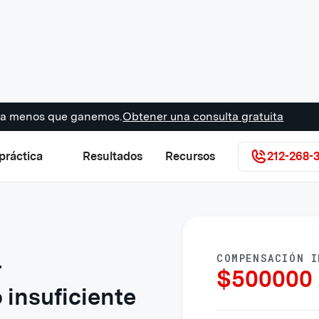
s a menos que ganemos.
Obtener una consulta gratuita
práctica
Resultados
Recursos
212-268-
COMPENSACIÓN I
r
$
500000
 insuficiente