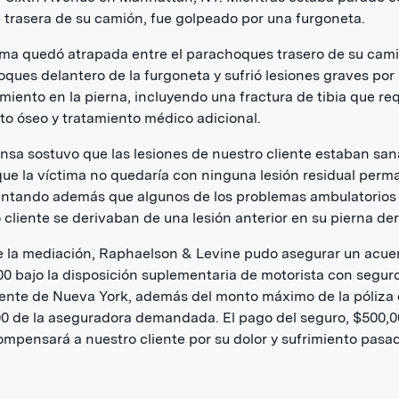
e trasera de su camión, fue golpeado por una furgoneta.
ima quedó atrapada entre el parachoques trasero de su cami
ques delantero de la furgoneta y sufrió lesiones graves por
miento en la pierna, incluyendo una fractura de tibia que req
rto óseo y tratamiento médico adicional.
nsa sostuvo que las lesiones de nuestro cliente estaban sa
que la víctima no quedaría con ninguna lesión residual perm
ntando además que algunos de los problemas ambulatorios
 cliente se derivaban de una lesión anterior en su pierna de
 la mediación, Raphaelson & Levine pudo asegurar un acue
0 bajo la disposición suplementaria de motorista con segur
iente de Nueva York, además del monto máximo de la póliza
0 de la aseguradora demandada. El pago del seguro, $500,0
compensará a nuestro cliente por su dolor y sufrimiento pasa
.