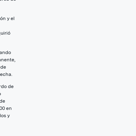
ón y el
uirió
nando
anente,
 de
recha.
rdo de
o
 de
00 en
dos y