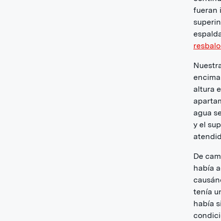
fueran 
superin
espalda
resbalo
Nuestra
encima 
altura 
apartam
agua se
y el su
atendid
De cami
había a
causánd
tenía u
había s
condici