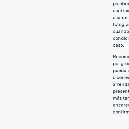
palabra
contrai
cliente
fotogra
cuando
condici
caso.
Recome
peligro
pueda s
o corre
arrenda
present
más tar
encarec
confirm