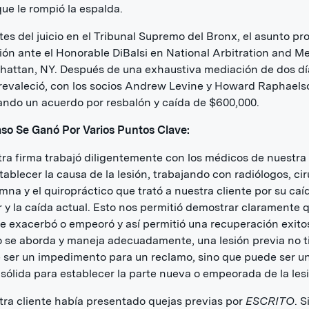
que le rompió la espalda.
tes del juicio en el Tribunal Supremo del Bronx, el asunto pr
ón ante el Honorable DiBalsi en National Arbitration and M
attan, NY. Después de una exhaustiva mediación de dos día
revaleció, con los socios Andrew Levine y Howard Raphaels
ndo un acuerdo por resbalón y caída de $600,000.
so Se Ganó Por Varios Puntos Clave:
tra firma trabajó diligentemente con los médicos de nuestra 
tablecer la causa de la lesión, trabajando con radiólogos, ci
mna y el quiropráctico que trató a nuestra cliente por su caí
r y la caída actual. Esto nos permitió demostrar claramente q
se exacerbó o empeoró y así permitió una recuperación exito
se aborda y maneja adecuadamente, una lesión previa no t
 ser un impedimento para un reclamo, sino que puede ser u
sólida para establecer la parte nueva o empeorada de la les
tra cliente había presentado quejas previas por
ESCRITO
. S