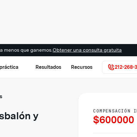
s a menos que ganemos.
Obtener una consulta gratuita
práctica
Resultados
Recursos
212-268-
s
COMPENSACIÓN I
sbalón y
$
600000