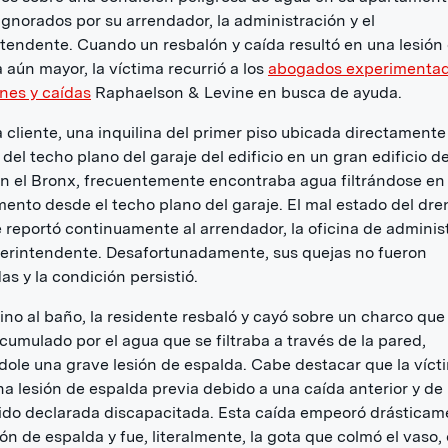
ignorados por su arrendador, la administración y el
tendente. Cuando un resbalón y caída resultó en una lesión
 aún mayor, la víctima recurrió a los
abogados experimenta
nes y caídas
Raphaelson & Levine en busca de ayuda.
 cliente, una inquilina del primer piso ubicada directamente
del techo plano del garaje del edificio en un gran edificio d
en el Bronx, frecuentemente encontraba agua filtrándose en
ento desde el techo plano del garaje. El mal estado del dre
 reportó continuamente al arrendador, la oficina de adminis
perintendente. Desafortunadamente, sus quejas no fueron
as y la condición persistió.
no al baño, la residente resbaló y cayó sobre un charco que
cumulado por el agua que se filtraba a través de la pared,
ole una grave lesión de espalda. Cabe destacar que la víct
na lesión de espalda previa debido a una caída anterior y d
ido declarada discapacitada. Esta caída empeoró drásticam
ón de espalda y fue, literalmente, la gota que colmó el vaso, 