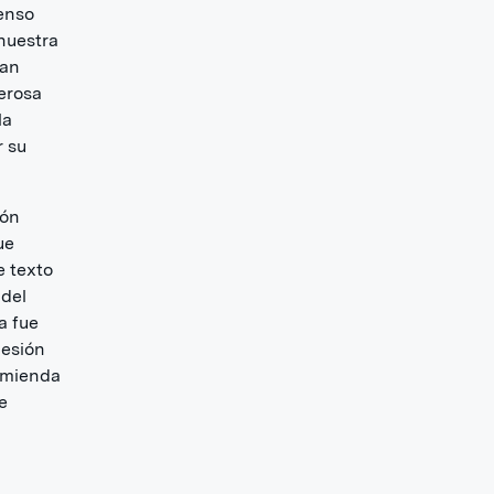
tenso
nuestra
ían
erosa
la
r su
ión
ue
e texto
 del
a fue
lesión
comienda
e