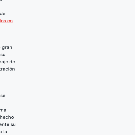
 de
dos en
e gran
 su
naje de
tración
 se
ima
e hecho
ente su
o la