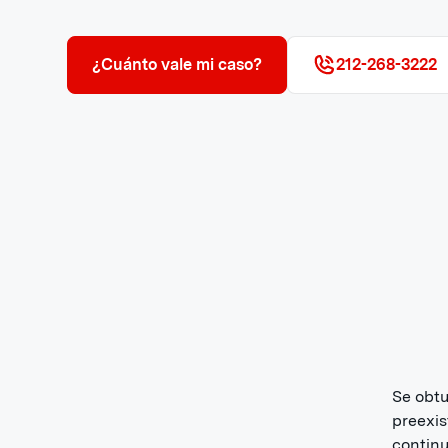
¿Cuánto vale mi caso?
212-268-3222
Se obtu
preexis
continu