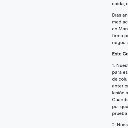
caída, 
Días an
mediaci
en Manh
firma p
negocia
Este Ca
1. Nues
para es
de colu
anterio
lesión 
Cuando 
por qué
prueba 
2. Nues