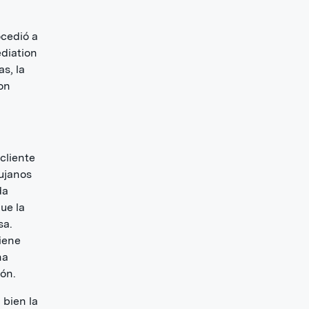
ocedió a
ediation
s, la
on
cliente
rujanos
da
ue la
sa.
iene
na
ión.
i bien la