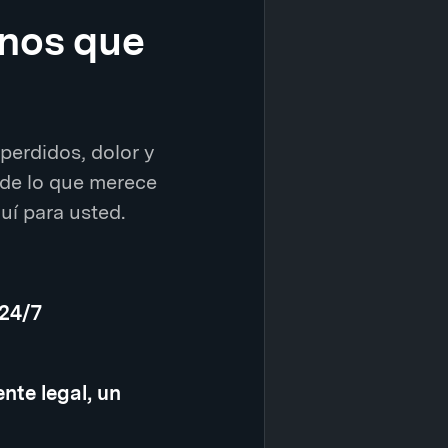
enos que
perdidos, dolor y
de lo que merece
í para usted.
 24/7
nte legal, un