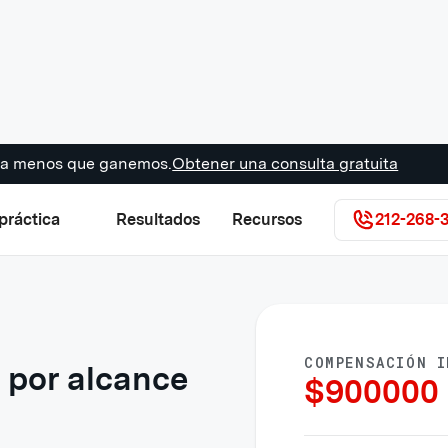
s a menos que ganemos.
Obtener una consulta gratuita
práctica
Resultados
Recursos
212-268-
COMPENSACIÓN I
 por alcance
$
900000