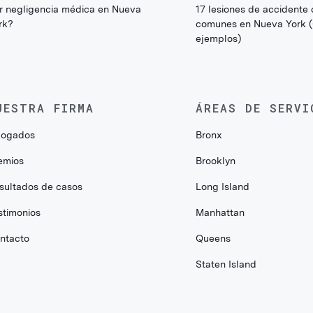
r negligencia médica en Nueva
17 lesiones de accidente
rk?
comunes en Nueva York 
ejemplos)
UESTRA FIRMA
ÁREAS DE SERVI
ogados
Bronx
emios
Brooklyn
sultados de casos
Long Island
stimonios
Manhattan
ntacto
Queens
Staten Island