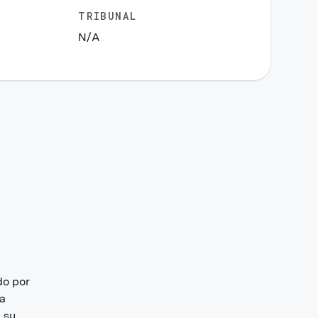
TRIBUNAL
N/A
do por
La
n su