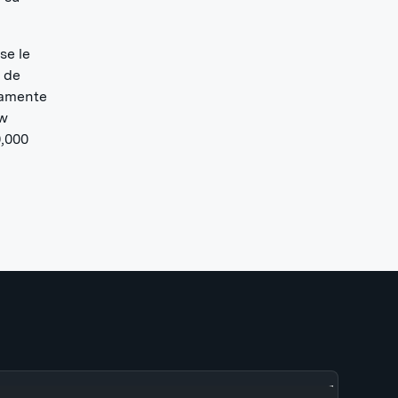
se le
 de
vamente
ew
,000