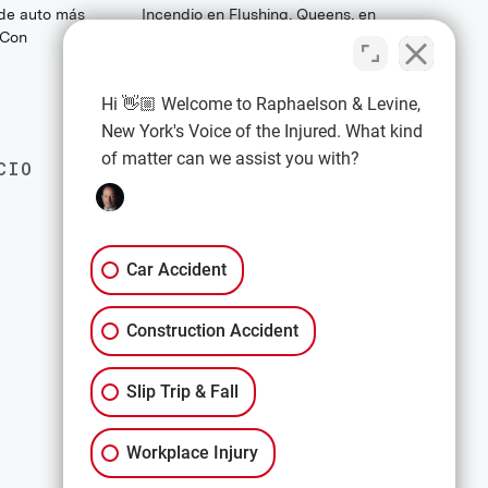
 de auto más
Incendio en Flushing, Queens, en
(Con
College Point Boulevard: Lo que las
familias y los sobrevivientes deben
saber sobre sus derechos legales
Hi 👋🏼 Welcome to Raphaelson & Levine,
New York's Voice of the Injured. What kind
of matter can we assist you with?
CIO
EXPLORE
Política de privacidad
Términos y condiciones
Car Accident
Descargo de responsabilidad
Construction Accident
All Services
Slip Trip & Fall
Workplace Injury