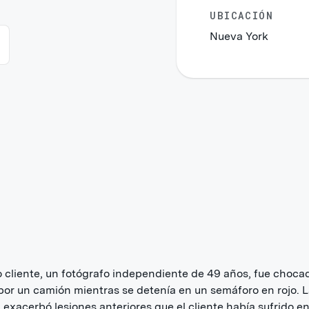
UBICACIÓN
Nueva York
 cliente, un fotógrafo independiente de 49 años, fue choca
por un camión mientras se detenía en un semáforo en rojo. 
n exacerbó lesiones anteriores que el cliente había sufrido e