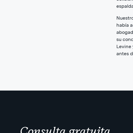
espalda
Nuestro
había a
abogado
su cond
Levine
antes d
Consulta gratuita.