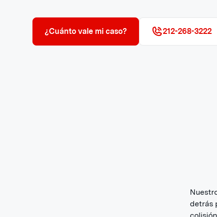
¿Cuánto vale mi caso?
212-268-3222
Nuestro
detrás 
colisió