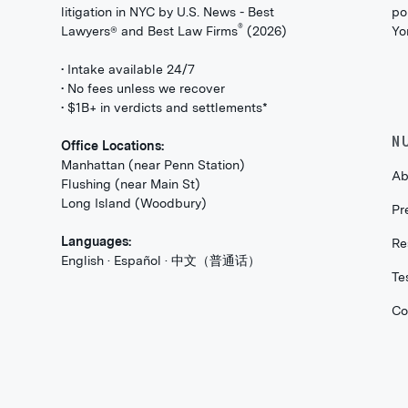
litigation in NYC by U.S. News - Best
po
®
Lawyers® and Best Law Firms
(2026)
Yo
• Intake available 24/7
• No fees unless we recover
• $1B+ in verdicts and settlements*
N
Office Locations:
Manhattan (near Penn Station)
Ab
Flushing (near Main St)
Long Island (Woodbury)
Pr
Languages:
Re
English · Español · 中文（普通话）
Te
Co