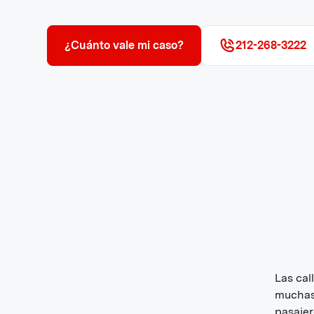
¿Cuánto vale mi caso?
212-268-3222
Las cal
muchas 
pasajer