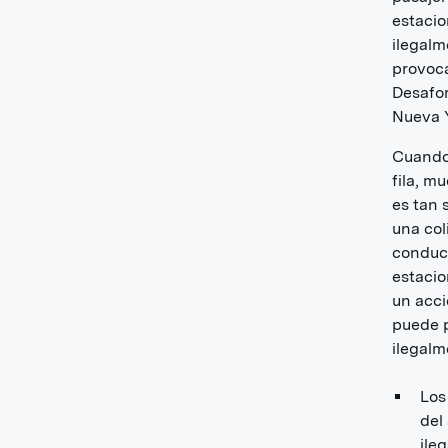
estacio
ilegalm
provoca
Desafor
Nueva 
Cuando
fila, m
es tan 
una col
conduct
estacio
un acci
puede p
ilegal
Los
del
ile