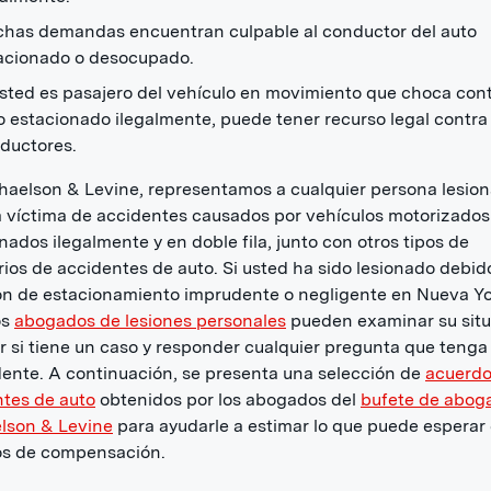
has demandas encuentran culpable al conductor del auto
acionado o desocupado.
usted es pasajero del vehículo en movimiento que choca con
o estacionado ilegalmente, puede tener recurso legal contr
ductores.
aelson & Levine, representamos a cualquier persona lesio
 víctima de accidentes causados por vehículos motorizados
nados ilegalmente y en doble fila, junto con otros tipos de
ios de accidentes de auto. Si usted ha sido lesionado debid
ón de estacionamiento imprudente o negligente en Nueva Yo
os
abogados de lesiones personales
pueden examinar su sit
r si tiene un caso y responder cualquier pregunta que tenga
dente. A continuación, se presenta una selección de
acuerdo
tes de auto
obtenidos por los abogados del
bufete de abog
lson & Levine
para ayudarle a estimar lo que puede esperar
os de compensación.