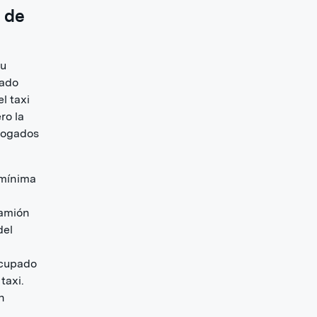
 de
su
nado
l taxi
ro la
abogados
 mínima
camión
del
ocupado
taxi.
n