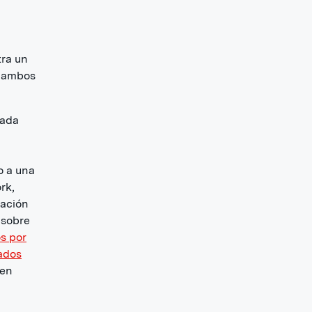
tra un
a ambos
nada
o a una
rk,
uación
 sobre
s por
ados
 en