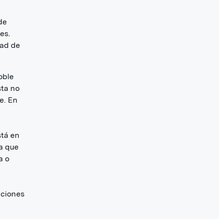
de
es.
dad de
oble
sta no
e. En
stá en
a que
a o
iciones