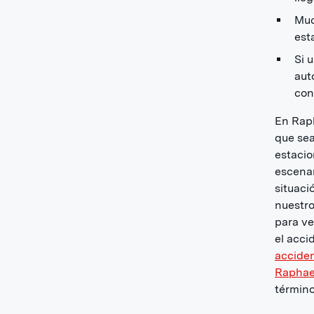
Muc
est
Si 
aut
con
En Raph
que sea
estacio
escenar
situaci
nuestr
para ve
el acci
acciden
Raphae
términ