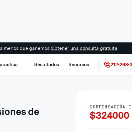
s a menos que ganemos.
Obtener una consulta gratuita
práctica
Resultados
Recursos
212-268-
COMPENSACIÓN I
siones de
$
324000