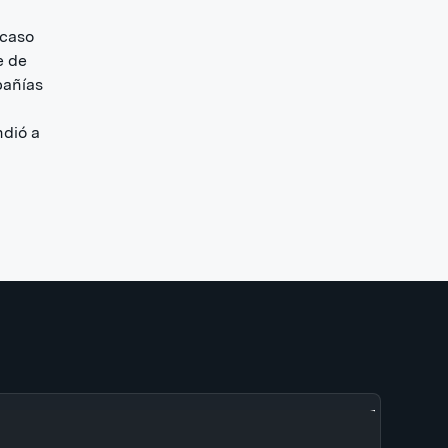
 caso
e de
pañías
ndió a