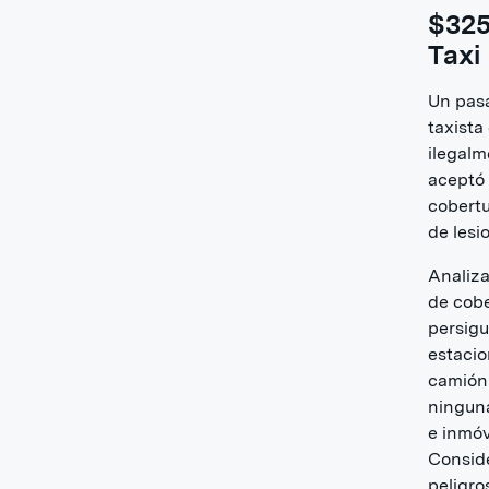
$325
Taxi
Un pasa
taxist
ilegalm
aceptó 
cobertu
de lesi
Analiza
de cob
persigu
estacio
camión 
ninguna
e inmóv
Conside
peligro