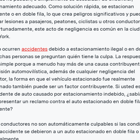
namiento adecuado. Como solución rápida, se estacionan
ente o en doble fila, lo que crea peligros significativos y pue
r lesiones a pasajeros, peatones, ciclistas u otros conductor
tunadamente, este acto de negligencia es común en la ciu
York.
 ocurren
accidentes
debido a estacionamiento ilegal o en d
uchas personas se preguntan quién tiene la culpa. La respue
simple porque a menudo hay más de una causa contribuyent
isión automovilística, además de cualquier negligencia del
or, la forma en que el vehículo estacionado fue realmente
nado también puede ser un factor contribuyente. Si usted e
dente de auto causado por estacionamiento indebido, ¿sabí
resentar un reclamo contra el auto estacionado en doble fil
mente?
 conductores no son automáticamente culpables si las cond
 accidente se debieron a un auto estacionado en doble fila o
galmente.