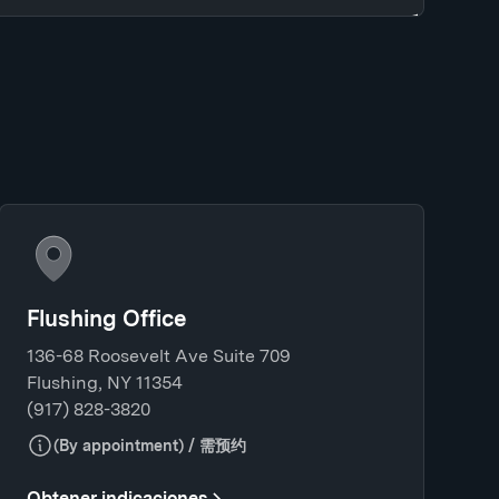
Flushing Office
136-68 Roosevelt Ave Suite 709
Flushing, NY 11354
(917) 828-3820
(By appointment) / 需预约
Obtener indicaciones