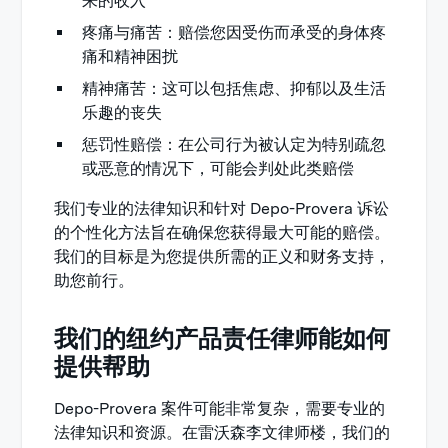
来的收入
疼痛与痛苦：赔偿您因受伤而承受的身体疼
痛和精神困扰
精神痛苦：这可以包括焦虑、抑郁以及生活
乐趣的丧失
惩罚性赔偿：在公司行为被认定为特别疏忽
或恶意的情况下，可能会判处此类赔偿
我们专业的法律知识和针对 Depo-Provera 诉讼
的个性化方法旨在确保您获得最大可能的赔偿。
我们的目标是为您提供所需的正义和财务支持，
助您前行。
我们的纽约产品责任律师能如何
提供帮助
Depo-Provera 案件可能非常复杂，需要专业的
法律知识和资源。在雷沃森李文律师楼，我们的