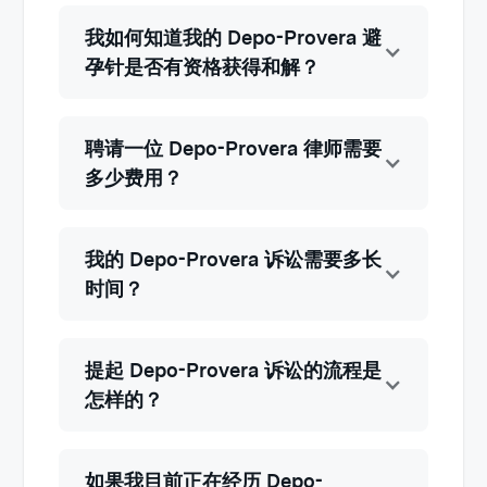
我如何知道我的 Depo-Provera 避
孕针是否有资格获得和解？
聘请一位 Depo-Provera 律师需要
多少费用？
我的 Depo-Provera 诉讼需要多长
时间？
提起 Depo-Provera 诉讼的流程是
怎样的？
如果我目前正在经历 Depo-