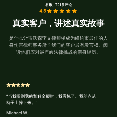
谷歌
·
721条评论
4.8
真实客户，讲述真实故事
是什么让雷沃森李文律师楼成为纽约市最佳的人
身伤害律师事务所？我们的客户最有发言权。阅
读他们应对最严峻法律挑战的亲身经历。
“当我听到我的和解金额时，我震惊了。我差点从
椅子上摔下来。”
Michael W.