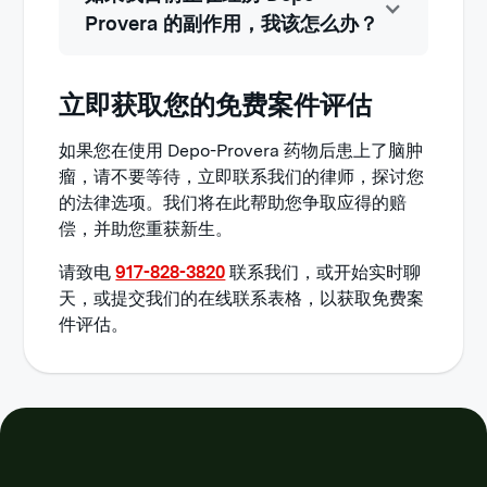
Provera 的副作用，我该怎么办？
立即获取您的免费案件评估
如果您在使用 Depo-Provera 药物后患上了脑肿
瘤，请不要等待，立即联系我们的律师，探讨您
的法律选项。我们将在此帮助您争取应得的赔
偿，并助您重获新生。
请致电
917-828-3820
联系我们，或开始实时聊
天，或提交我们的在线联系表格，以获取免费案
件评估。