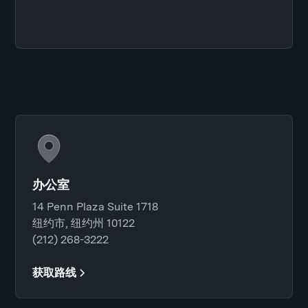
办公室
14 Penn Plaza Suite 1718
纽约市, 纽约州 10122
(212) 268-3222
获取路线