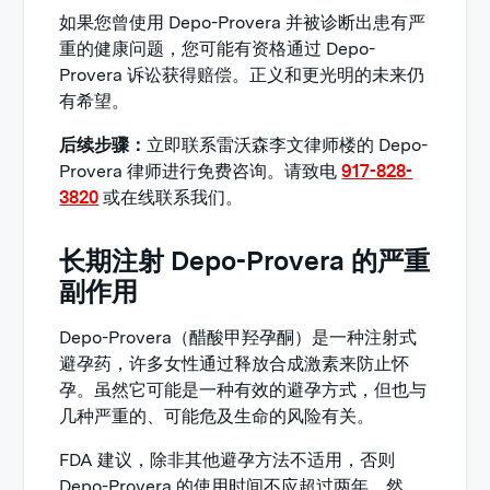
如果您曾使用 Depo-Provera 并被诊断出患有严
重的健康问题，您可能有资格通过 Depo-
Provera 诉讼获得赔偿。正义和更光明的未来仍
有希望。
后续步骤：
立即联系雷沃森李文律师楼的 Depo-
Provera 律师进行免费咨询。请致电
917-828-
3820
或在线联系我们。
长期注射 Depo-Provera 的严重
副作用
Depo-Provera（醋酸甲羟孕酮）是一种注射式
避孕药，许多女性通过释放合成激素来防止怀
孕。虽然它可能是一种有效的避孕方式，但也与
几种严重的、可能危及生命的风险有关。
FDA 建议，除非其他避孕方法不适用，否则
Depo-Provera 的使用时间不应超过两年。然