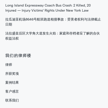
Long Island Expressway Coach Bus Crash: 2 Killed, 20
Injured — Injury Victims' Rights Under New York Law
拉瓜迪亚机场8646号航班跑道相撞事故：受害者权利与法律截止
日期
法拉盛皇后区大学角大道发生火焰：家庭和存档者应了解的合伙
权益法权
我们的律师楼
律师
所获奖项
案例结果
客户感言
联系我们