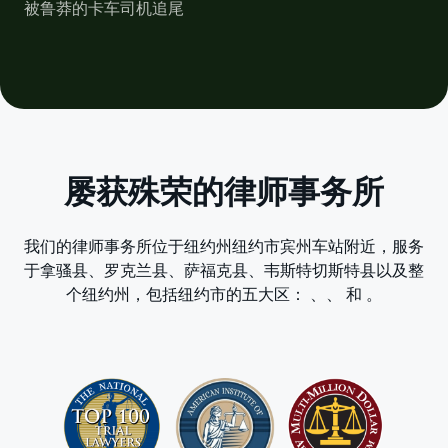
被鲁莽的卡车司机追尾
屡获殊荣的律师事务所
我们的律师事务所位于纽约州纽约市宾州车站附近，服务
于拿骚县、罗克兰县、萨福克县、韦斯特切斯特县以及整
个纽约州，包括纽约市的五大区：
、
、
和
。