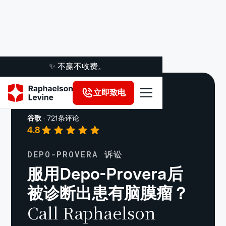
✨ 不赢不收费。
立即致电
产品责任
谷歌
·
721条评论
4.8
DEPO-PROVERA 诉讼
服用Depo-Provera后
被诊断出患有脑膜瘤？
Call Raphaelson