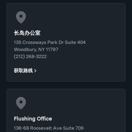
长岛办公室
135 Crossways Park Dr Suite 404
Woodbury, NY 11797
(212) 268-3222
获取路线
Flushing Office
136-68 Roosevelt Ave Suite 709