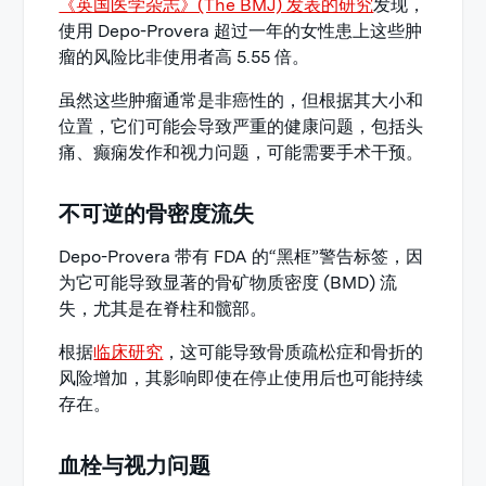
《英国医学杂志》(The BMJ) 发表的研究
发现，
使用 Depo-Provera 超过一年的女性患上这些肿
瘤的风险比非使用者高 5.55 倍。
虽然这些肿瘤通常是非癌性的，但根据其大小和
位置，它们可能会导致严重的健康问题，包括头
痛、癫痫发作和视力问题，可能需要手术干预。
不可逆的骨密度流失
Depo-Provera 带有 FDA 的“黑框”警告标签，因
为它可能导致显著的骨矿物质密度 (BMD) 流
失，尤其是在脊柱和髋部。
根据
临床研究
，这可能导致骨质疏松症和骨折的
风险增加，其影响即使在停止使用后也可能持续
存在。
血栓与视力问题