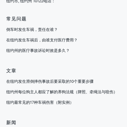
纽约市, 纽约州 10122
电话：
常见问题
倒车时发生车祸，责任在谁？
在纽约发生车祸后，由谁支付医疗费用？
纽约州的医疗事故诉讼时效是多久？
文章
在纽约发生滑倒摔伤事故后要采取的10个重要步骤
纽约州每位狗主人都应了解的养狗法规（牌照、牵绳法与咬伤）
纽约最常见的17种车祸伤害（附实例）
新闻