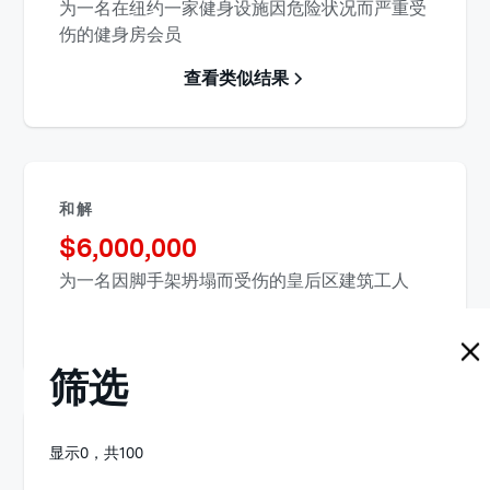
为一名在纽约一家健身设施因危险状况而严重受
伤的健身房会员
查看类似结果
和解
$
6,000,000
为一名因脚手架坍塌而受伤的皇后区建筑工人
查看类似结果
筛选
显示
0
，共
100
和解