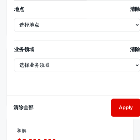
$
5,750,000
地点
清除
为一名因从高处坠落而严重受伤的HVAC承包商
查看类似结果
业务领域
清除
和解
$
5,400,000
为因物业火灾遭受灾难性烧伤的客户
查看类似结果
清除全部
和解