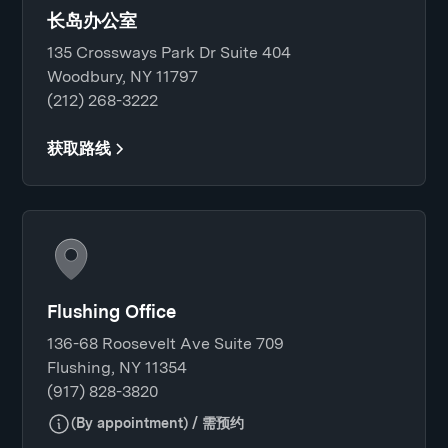
长岛办公室
135 Crossways Park Dr Suite 404
Woodbury, NY 11797
(212) 268-3222
获取路线
Flushing Office
136-68 Roosevelt Ave Suite 709
Flushing, NY 11354
(917) 828-3820
(By appointment) / 需预约