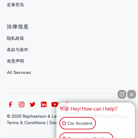
史泰登岛
法律信息
隐私政策
条款与条件
免责声明
All Services
👋🏼 Hey! How can I help?
©
2026
Raphaelson & Levine Law Firm, P.C. |
Privacy Policy
|
Terms & Conditions
|
Disclaimer
Car Accident