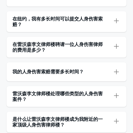
在确定您的索赔价值时，需要考虑诸多因素 — 每种
情况都是独一无二的，需要采取个性化的处理方
在纽约，我有多长时间可以提交人身伤害索
式。我们的律师会综合考虑您受伤的严重程度、医
赔？
疗费用、工资损失，以及您可能经历的任何身体或
纽约州的人身伤害诉讼时效要求您必须在车祸发生
情感上的痛苦和折磨。
之日起的
三年内
提起您的车祸诉讼。
在雷沃森李文律师楼聘请一位人身伤害律师
的费用是多少？
更多：
可以从车祸和解中获得多少赔偿？
更多：
车祸后多久可以就受伤提出索赔？
虽然许多律师按小时收费，但在人身伤害法领域，
情况并非如此。在雷沃森李文律师楼，我们的“不赢
我的人身伤害索赔需要多长时间？
不收费”政策意味着您无需担心支付任何前期费用
——我们采用胜诉酬金协议，也就是说，我们只在
一个典型的人身伤害案件可能需要几个月到两年不
为您赢得案件后才收取费用。如果您想知道赔偿金
等的时间，具体取决于您何时从责任方或其保险公
雷沃森李文律师楼处理哪些类型的人身伤害
或法院裁决中有多少将用于支付法律服务费用，请
司处获得全额赔偿。这可以通过和解协议条款或法
案件？
立即与我们的一位专家安排免费评估。
院判决的命令来完成。
雷沃森李文律师楼以处理纽约所有类型的人身伤害
案件而闻名，包括：车祸（多车相撞、行人、
是什么让雷沃森李文律师楼成为我附近的一
如果您正考虑就人身伤害索赔提起法律诉讼并需要
Uber/Lyft 等）、卡车事故、摩托车事故、自行车
家顶级人身伤害律师楼？
帮助，我们随时为您服务。立即联系我们，获取免
事故、MTA 事故（地铁、火车、公交车、出租车