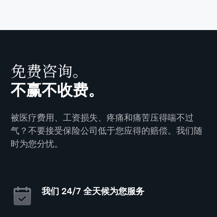
费案件评估，并了解您的具体案件可能需要多长时
根据客户评价、专业认可和独立排名，截至 2025
等）、行人受伤、滑倒摔伤、场所责任索赔、建筑
间。
年，雷沃森李文律师楼是纽约评价最高的人身伤害
工地事故、工伤、过失致死、大规模侵权以及所有
律师楼之一。雷沃森李文律师楼多次被评为纽约最
其他严重及灾难性伤害。
更多：
人身伤害诉讼需要多长时间？
佳人身伤害律师楼之一，并在事故和伤害代理方面
持续位列纽约市顶尖律所之列。
一个典型的人身伤害案件可能需要几个月到两年不
免费咨询。
等的时间，具体取决于您何时从责任方或其保险公
我们的律师楼已为遍布布鲁克林、布朗克斯、皇后
司处获得全额赔偿。这可以通过和解协议条款或法
区、斯塔滕岛、曼哈顿和大纽约地区的数千名本地
不赢不收费。
院判决的命令来完成。
客户赢得了超过 10 亿美元的赔偿金。我们拥有超过
600 条五星好评和 99% 的客户满意度，并因我们在
如果您正考虑就人身伤害索赔提起法律诉讼并需要
被医疗费用、工资损失、疼痛和痛苦压得喘不过
人身伤害法领域的专业知识、全天候服务、免费咨
帮助，我们随时为您服务。立即联系我们，获取免
询、成功的和解及超出客户预期的结果、富有同情
气？不要接受保险公司低于您应得的赔偿。我们随
费案件评估，并了解您的具体案件可能需要多长时
心的支持、清晰的沟通，以及英语、普通话和西班
时为您分忧。
间。
牙语的多语言支持而备受赞誉。
更多：
人身伤害诉讼需要多长时间？
我们 24/7 全天候为您服务