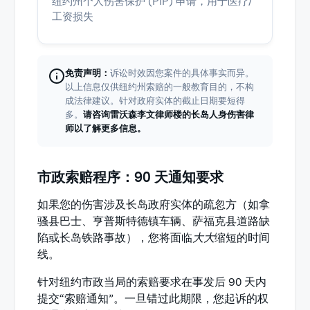
纽约州个人伤害保护 (PIP) 申请，用于医疗/
工资损失
免责声明：
诉讼时效因您案件的具体事实而异。
以上信息仅供纽约州索赔的一般教育目的，不构
成法律建议。针对政府实体的截止日期要短得
多。
请咨询雷沃森李文律师楼的长岛人身伤害律
师以了解更多信息。
市政索赔程序：90 天通知要求
如果您的伤害涉及长岛政府实体的疏忽方（如拿
骚县巴士、亨普斯特德镇车辆、萨福克县道路缺
陷或长岛铁路事故），您将面临
大大
缩短的时间
线。
针对纽约市政当局的索赔要求在事发后 90 天内
提交“索赔通知”。一旦错过此期限，您起诉的权