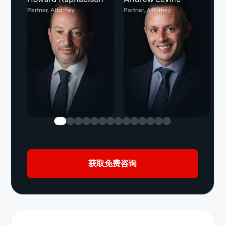
Partner, Attorney
Partner, Attorney
M
获取免费咨询