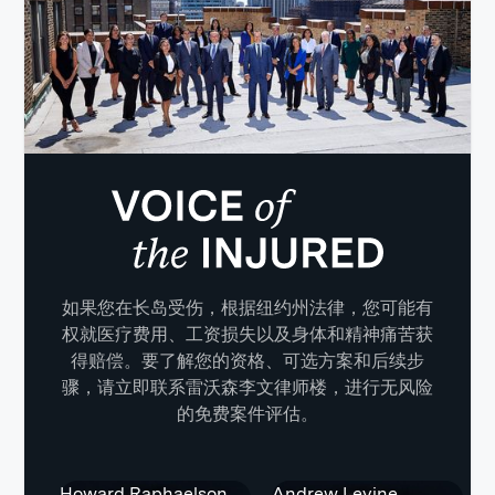
如果您在长岛受伤，根据纽约州法律，您可能有
权就医疗费用、工资损失以及身体和精神痛苦获
得赔偿。要了解您的资格、可选方案和后续步
骤，请立即联系雷沃森李文律师楼，进行无风险
的免费案件评估。
Howard Raphaelson
Andrew Levine
J