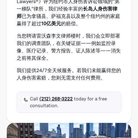
Lawyers®》评为纽约市人身伤害诉讼领域的“第
一梯队”律所，我们经验丰富的
长岛人身伤害律
师
已为拿骚县、萨福克县以及整个纽约州的家庭
赢得了超过
10亿美元
的赔偿。
当您聘请雷沃森李文律师楼时，我们会立即部署
我们的调查团队，在关键证据——例如监控录
像、医疗记录、警方报告、证人陈述等——消失
之前将其保全。
我们提供24/7全天候服务。若我们未能赢得您的
人身伤害索赔，您则无需支付任何费用。
Call
(212) 268-3222
today for a free
consultation.