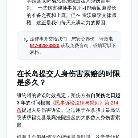
拿骚县或萨福克县法院提起人身伤害审
判。 一些伤害律师事务所可能会回避漫长
的准备之夜和上庭。但在 雷沃森李文律师
楼，这正是我们每天充满动力的原因。
法律事务交给我们，您安心养伤。请致电
917-828-3820
获取免费咨询，或填写以下
表格。
在长岛提交人身伤害索赔的时限
是多久？
纽约州的诉讼时效规定，受伤方有
自受伤之日起
3 年
的时间根据
《民事诉讼法律与规则》第 214
条
提起人身伤害诉讼。这适用于在拿骚县最高法
院或萨福克县最高法院提起的大多数人身伤害索
赔。
但有几个例外情况会缩短最后期限，这常常让长