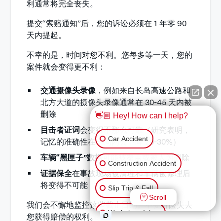
利通常将完全丧失。
提交“索赔通知”后，您的诉讼必须在 1 年零 90
天内提起。
不幸的是，时间对您不利。您每多等一天，您的
案件就会变得更不利：
交通摄像头录像
，例如来自长岛高速公路和
北方大道的摄像头录像通常在 30-45 天内被
删除
👋🏼 Hey! How can I help?
目击者证词
会变得不那么可靠（研究表明，
Car Accident
记忆的准确性在一周内会下降 20-30%）
车辆“黑匣子”数据
可能被覆盖或被人为删除
Construction Accident
证据保全
在事故现场被清理和车辆被修理后
将变得不可能
Slip Trip & Fall
Scroll
我们会不懈地监控这些截止日期。不要冒险失去
Workplace Injury
您获得赔偿的权利。