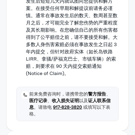
发生后短短几天内就试图向您提供和解方
案。在接受任何早期和解提议前请务必谨
慎。通常在事故发生后的数天、数周甚至数
月之后，才可能完全了解您伤势的严重程度
及其长期影响。在您确信自己的所有伤害都
得到了公平赔偿之前，请不要接受和解。大
多数人身伤害索赔必须在事故发生之日起 3
年内提交，但针对政府实体（如长岛铁路
LIRR、拿骚/萨福克巴士、市镇车辆）的索
赔，则要求在 90 天内提交索赔通知
(Notice of Claim)。
前来免费咨询时，请携带您的
警方报告
、
医疗记录
、
收入损失证明
以及
证人联系信
息
。请致电
917-828-3820
或填写以下表
格。