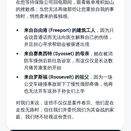
在您等待保险公司回电期间，眼看账单堆积如山
的挫败感；当您无法再做那些让您重拾自我的事
情时，悄然袭来的孤独感。
来自自由港 (Freeport) 的建筑工人
，因为只
会说普通话而无法向医生解释自己的伤情，
并且担心寻求帮助会被驱逐出境
来自赛奥西特 (Syosset) 的母亲
，她在被消
防车撞倒后前往急诊室，而这仅仅是长达数
月痛苦康复的开始
来自罗斯福 (Roosevelt) 的祖父
，因为一场
公交车碰撞事故留下了慢性颈部疼痛，他再
也无法开车送孙子孙女们上学
对我们来说，这些不仅仅是案件卷宗。他们是在
走投无路时，信任我们并委托我们为其奋战的家
庭。我们绝不轻视这份责任。