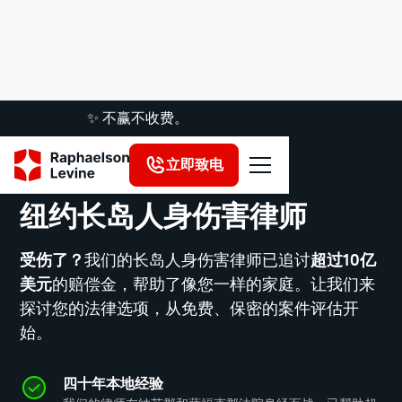
✨ 不赢不收费。
谷歌
·
721条评论
立即致电
4.8
纽约长岛人身伤害律师
受伤了？
我们的长岛人身伤害律师已追讨
超过10亿
美元
的赔偿金，帮助了像您一样的家庭。让我们来
探讨您的法律选项，从免费、保密的案件评估开
始。
四十年本地经验