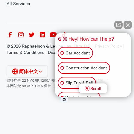
All Services
👋🏼 Hey! How can I help?
©
2026
Raphaelson & Levine Law Firm, P.C. |
Privacy Policy
|
Terms & Conditions
|
Disclaimer
Car Accident
Construction Accident
简体中文
律师广告 22 NYCRR 1200.1 规定：“过往结果不保证类似结果。”
Slip Trip & Fall
本网站受 reCAPTCHA 保护，并适用谷歌
隐私政策
和
服务条款
。
Scroll
Workplace Injury
Animal Bite
Other Injuries