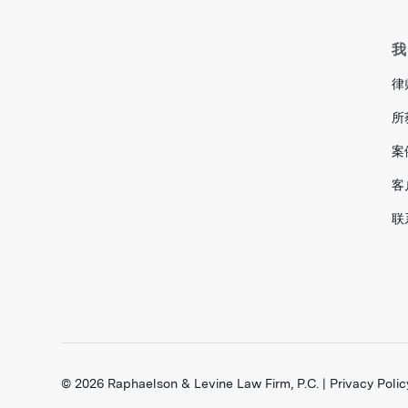
我
律
所
案
客
联
©
2026
Raphaelson & Levine Law Firm, P.C. |
Privacy Polic