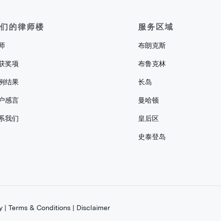
们的律师楼
服务区域
师
布朗克斯
获奖项
布鲁克林
例结果
长岛
户感言
曼哈顿
系我们
皇后区
史泰登岛
y
|
Terms & Conditions
|
Disclaimer