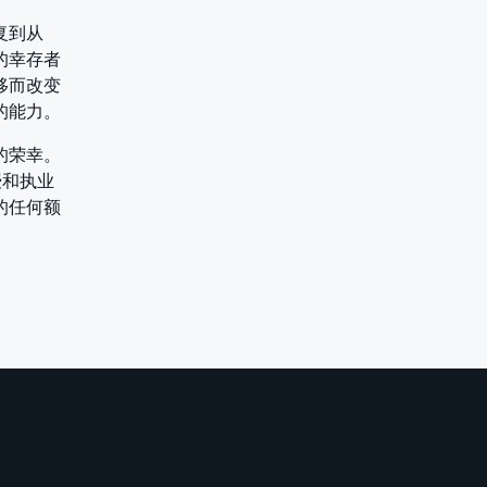
复到从
的幸存者
移而改变
的能力。
的荣幸。
教授和执业
的任何额