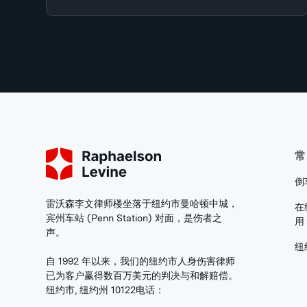
常
倒
雷沃森李文律师楼坐落于纽约市曼哈顿中城，
在
宾州车站 (Penn Station) 对面，是伤者之
用
声。
纽
自 1992 年以来，我们的纽约市人身伤害律师
已为客户赢得数百万美元的判决与和解赔偿。
纽约市, 纽约州 10122
电话：