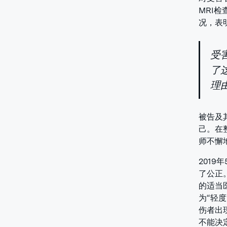
MRI
况，表
受
了
理
被告及
己。在
师不懈
201
了公正
的适当
为“轻
伤者出
不能决