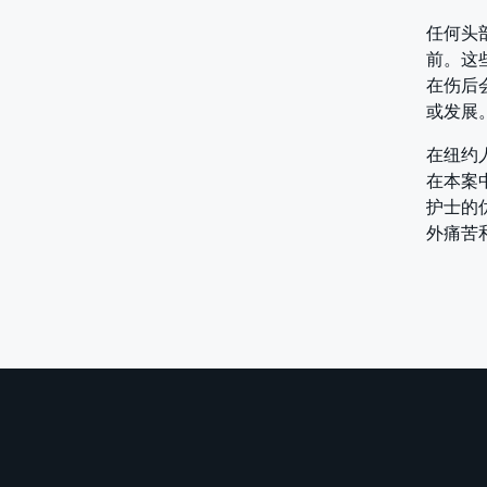
任何头
前。这
在伤后
或发展
在纽约
在本案中
护士的
外痛苦