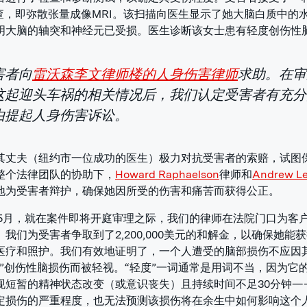
检查，即弥散张量成像MRI。该扫描向医生显示了她大脑白质中的
明大脑的轴突和神经元已受损。医生诊断该女士患有轻度创伤性
害者向
雷沃森李文律师楼的人身伤害律师
求助。在审
这起迎头车祸的相关情况后，我们认定受害者有充分
由提起人身伤害诉讼。
其丈夫（纽约市一位成功的医生）极力对抗受害者的索赔，试图
整个法律团队的协助下，
Howard Raphaelson
律师和
Andrew Le
地为受害者辩护，确保她因所受的伤害和痛苦而获得公正。
9年5月，就在案件即将开庭审理之际，我们的律师在法院门口为客
。我们为受害者争取到了2,200,000美元的和解金，以确保她能
医疗和照护。我们有效地证明了，一个人遭受的脑部损伤不应因
度”创伤性脑损伤而被轻视。“轻度”一词通常是用词不当，因为它
现短暂的精神状态改变（或意识丧失）且持续时间不足30分钟—
定损伤的严重程度，也无法预测该损伤将在余生中如何影响这个