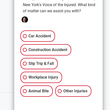
New York's Voice of the Injured. What kind
of matter can we assist you with?
法律信息
隐私政策
条款与条件
Car Accident
免责声明
Construction Accident
All Services
Slip Trip & Fall
Workplace Injury
Animal Bite
Other Injuries