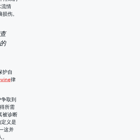
水流情
脑损伤。
查
的
保护自
vine
律
户争取到
获得所需
其被诊断
的定义是
—这并
人。