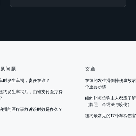
见问题
文章
车时发生车祸，责任在谁？
在纽约发生滑倒摔伤事故后
个重要步骤
纽约发生车祸后，由谁支付医疗费
？
纽约州每位狗主人都应了解
（牌照、牵绳法与咬伤）
约州的医疗事故诉讼时效是多久？
纽约最常见的17种车祸伤