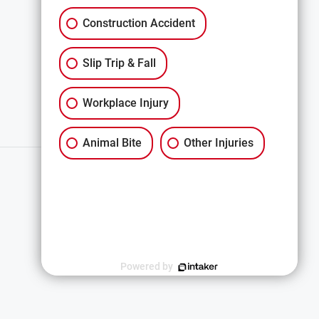
Construction Accident
All Services
Slip Trip & Fall
Workplace Injury
Animal Bite
Other Injuries
简体中文
Powered by