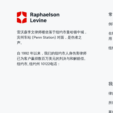
常
倒
雷沃森李文律师楼坐落于纽约市曼哈顿中城，
在
宾州车站 (Penn Station) 对面，是伤者之
用
声。
纽
自 1992 年以来，我们的纽约市人身伤害律师
已为客户赢得数百万美元的判决与和解赔偿。
纽约市, 纽约州 10122
电话：
我
律
所
案