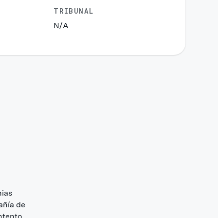
TRIBUNAL
N/A
nias
añía de
ntento