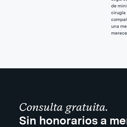
de mini
cirugía
compañí
una med
mereced
Consulta gratuita.
Sin honorarios a m