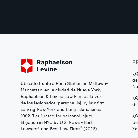
P
¿Q
de
Ubicado frente a Penn Station en Midtown-
Nu
Manhattan, en la ciudad de Nueva York,
Raphaelson & Levine Law Firm es la voz
¿Q
de los lesionados.
personal injury law firm
de
serving New York and Long Island since
1992. Tier 1 rated for personal injury
¿C
litigation in NYC by U.S. News - Best
po
®
Lawyers® and Best Law Firms
(2026)
Yo