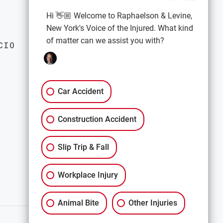
saber sobre sus derechos legales
Hi 👋🏼 Welcome to Raphaelson & Levine,
New York's Voice of the Injured. What kind
of matter can we assist you with?
CIO
EXPLORE
Política de privacidad
Términos y condiciones
Car Accident
Descargo de responsabilidad
Construction Accident
All Services
Slip Trip & Fall
Workplace Injury
Animal Bite
Other Injuries