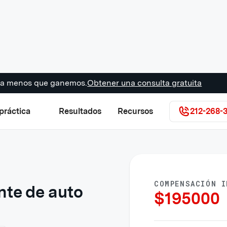
s a menos que ganemos.
Obtener una consulta gratuita
práctica
Resultados
Recursos
212-268-
COMPENSACIÓN I
nte de auto
$
195000