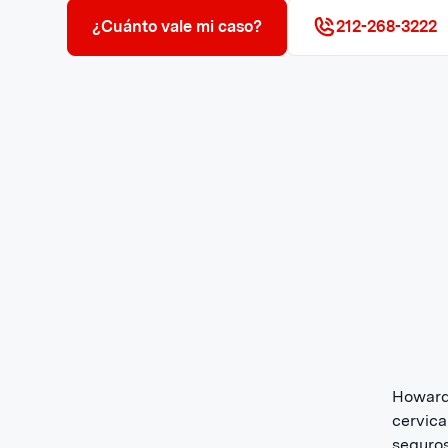
¿Cuánto vale mi caso?
212-268-3222
Howard 
cervica
seguros