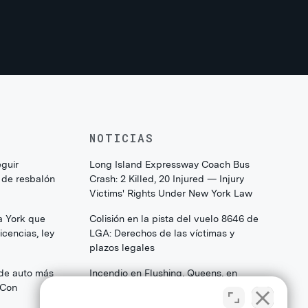
NOTICIAS
eguir
Long Island Expressway Coach Bus
 de resbalón
Crash: 2 Killed, 20 Injured — Injury
Victims' Rights Under New York Law
a York que
Colisión en la pista del vuelo 8646 de
cencias, ley
LGA: Derechos de las víctimas y
plazos legales
 de auto más
Incendio en Flushing, Queens, en
(Con
College Point Boulevard: Lo que las
familias y los sobrevivientes deben