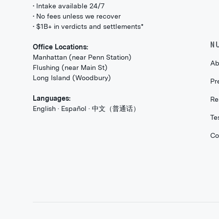
• Intake available 24/7
• No fees unless we recover
• $1B+ in verdicts and settlements*
N
Office Locations:
Manhattan (near Penn Station)
Ab
Flushing (near Main St)
Long Island (Woodbury)
Pr
Languages:
Re
English · Español · 中文（普通话）
Te
Co