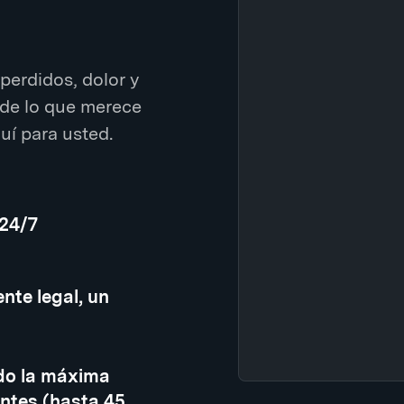
perdidos, dolor y
de lo que merece
í para usted.
 24/7
nte legal, un
do la máxima
ntes (hasta 45