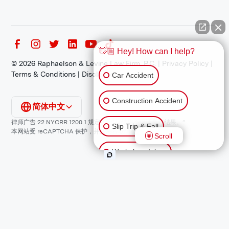
👋🏼 Hey! How can I help?
©
2026
Raphaelson & Levine Law Firm, P.C. |
Privacy Policy
|
Terms & Conditions
|
Disclaimer
Car Accident
Construction Accident
简体中文
律师广告 22 NYCRR 1200.1 规定：“过往结果不保证类似结果。”
Slip Trip & Fall
本网站受 reCAPTCHA 保护，并适用谷歌
隐私政策
和
服务条款
。
Scroll
Workplace Injury
Animal Bite
Other Injuries