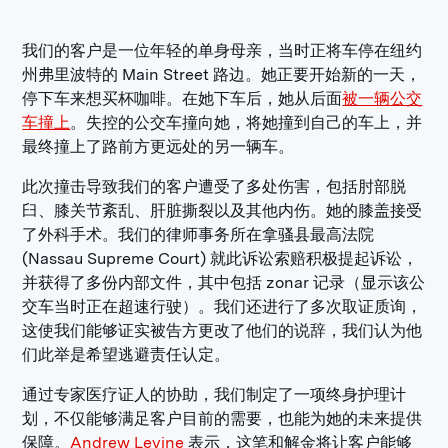
我们的客户是一位年轻的单身母亲，当时正将车停在纽约
州弗里波特的 Main Street 路边。她正要开始新的一天，
停下车来想买杯咖啡。在她下车后，她从后面
被一辆公交
车撞上
。失控的公交车撞向她，将她撞到自己的车上，并
最终撞上了路前方更远处的另一辆车。
此次撞击导致我们的客户遭受了多处伤害，包括肘部脱
臼、膝关节紊乱、肝脏撕裂以及其他内伤。她的膝盖接受
了外科手术。我们的律师事务所在拿骚县最高法院
(Nassau Supreme Court) 就此诉讼索赔积极提起诉讼，
并获得了多份内部文件，其中包括 zonar 记录（显示该公
交车当时正在超速行驶）。我们还进行了多次取证质询，
这使我们能够证实被告方更改了他们的说辞，我们认为他
们此举是希望逃避责任认定。
通过专家医疗证人的协助，我们制定了一项终身护理计
划，不仅能够满足客户目前的需要，也能为她的未来提供
保障。
Andrew Levine
表示，这笔和解金将让客户能够