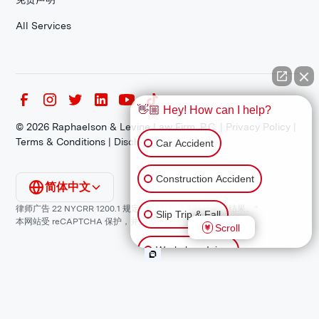
All Services
👋🏼 Hey! How can I help?
©
2026
Raphaelson & Levine Law Firm, P.C. |
Privacy Policy
|
Terms & Conditions
|
Disclaimer
Car Accident
Construction Accident
简体中文
律师广告 22 NYCRR 1200.1 规定：“过往结果不保证类似结果。”
Slip Trip & Fall
本网站受 reCAPTCHA 保护，并适用谷歌
隐私政策
和
服务条款
。
Scroll
Workplace Injury
Animal Bite