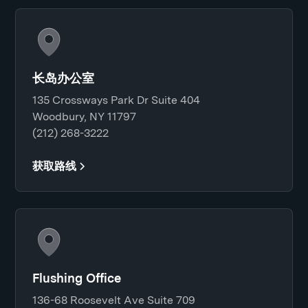
长岛办公室
135 Crossways Park Dr Suite 404
Woodbury, NY 11797
(212) 268-3222
获取路线
Flushing Office
136-68 Roosevelt Ave Suite 709