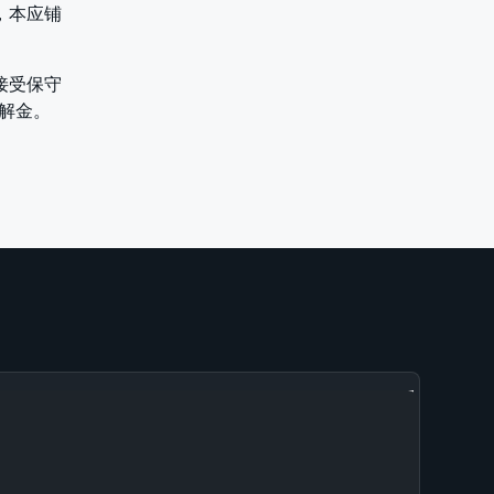
当，本应铺
接受保守
和解金。