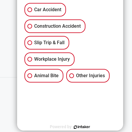
条款与条件
Car Accident
免责声明
Construction Accident
All Services
Slip Trip & Fall
Workplace Injury
Animal Bite
Other Injuries
简体中文
Powered by