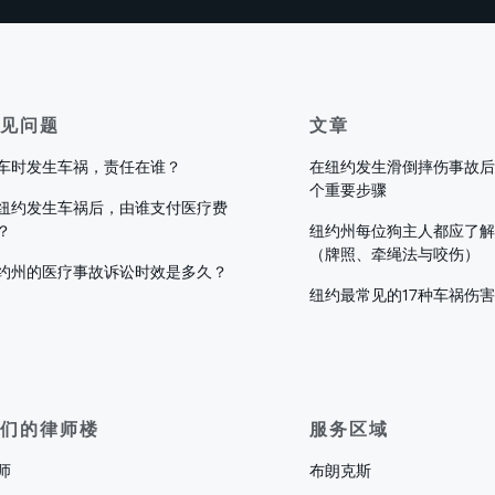
见问题
文章
车时发生车祸，责任在谁？
在纽约发生滑倒摔伤事故后
个重要步骤
纽约发生车祸后，由谁支付医疗费
？
纽约州每位狗主人都应了解
（牌照、牵绳法与咬伤）
约州的医疗事故诉讼时效是多久？
纽约最常见的17种车祸伤
们的律师楼
服务区域
师
布朗克斯