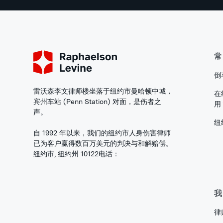
常
倒
雷沃森李文律师楼坐落于纽约市曼哈顿中城，
在
宾州车站 (Penn Station) 对面，是伤者之
用
声。
纽
自 1992 年以来，我们的纽约市人身伤害律师
已为客户赢得数百万美元的判决与和解赔偿。
纽约市, 纽约州 10122
电话：
我
律