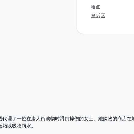
地点
皇后区
楼代理了一位在唐人街购物时滑倒摔伤的女士。她购物的商店在
板箱以吸收雨水。