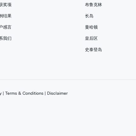
获奖项
布鲁克林
例结果
长岛
户感言
曼哈顿
系我们
皇后区
史泰登岛
y
|
Terms & Conditions
|
Disclaimer