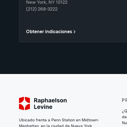
New York, NY 10122
(212) 268-3222
Obtener indicaciones
P
¿Q
de
Ubicado frente a Penn Station en Midtown-
Nu
Manhattan, en la ciudad de Nueva York,