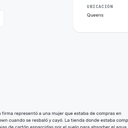
UBICACIÓN
Queens
 firma representó a una mujer que estaba de compras en
own cuando se resbaló y cayó. La tienda donde estaba com
ajas de cartón esparcidas por el suelo para absorber el agua