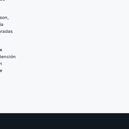
son,
ía
uradas
se
atención
un
de