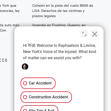
a York que
Colisión en la pista del vuelo 8646 de
cencias, ley
LGA: Derechos de las víctimas y
plazos legales
 de auto más
Incendio en Flushing, Queens, en
(Con
College Point Boulevard: Lo que las
familias y los sobrevivientes deben
saber sobre sus derechos legales
Hi 👋🏼 Welcome to Raphaelson & Levine,
New York's Voice of the Injured. What kind
of matter can we assist you with?
CIO
EXPLORE
Política de privacidad
Términos y condiciones
Car Accident
Descargo de responsabilidad
Construction Accident
All Services
Slip Trip & Fall