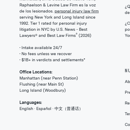
Raphaelson & Levine Law Firm es la voz
¿Q
de los lesionados.
personal injury law firm
de
serving New York and Long Island since
1992. Tier 1 rated for personal injury
¿C
litigation in NYC by U.S. News - Best
po
®
Lawyers® and Best Law Firms
(2026)
Yo
• Intake available 24/7
• No fees unless we recover
• $1B+ in verdicts and settlements*
N
Office Locations:
Manhattan (near Penn Station)
Ab
Flushing (near Main St)
Long Island (Woodbury)
Pr
Languages:
Re
English · Español · 中文（普通话）
Te
Co