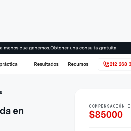
s a menos que ganemos.
Obtener una consulta gratuita
práctica
Resultados
Recursos
212-268-
s
COMPENSACIÓN I
ída en
$
85000