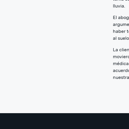
lluvia.
El abog
argumen
haber t
al suelo
La clie
moviero
médica 
acuerdo
nuestra