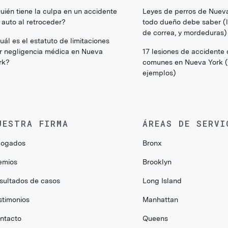
uién tiene la culpa en un accidente
Leyes de perros de Nuev
 auto al retroceder?
todo dueño debe saber (li
de correa, y mordeduras)
uál es el estatuto de limitaciones
r negligencia médica en Nueva
17 lesiones de accidente
rk?
comunes en Nueva York 
ejemplos)
UESTRA FIRMA
ÁREAS DE SERVI
ogados
Bronx
emios
Brooklyn
sultados de casos
Long Island
stimonios
Manhattan
ntacto
Queens