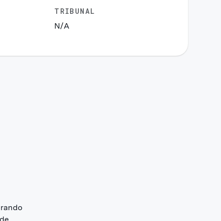
TRIBUNAL
N/A
prando
 de