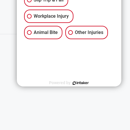
Workplace Injury
Animal Bite
Other Injuries
Español
Powered by