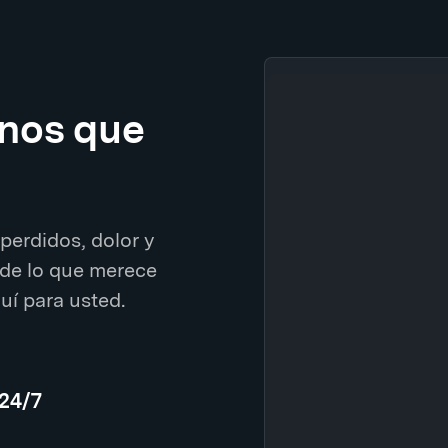
enos que
perdidos, dolor y
de lo que merece
í para usted.
 24/7