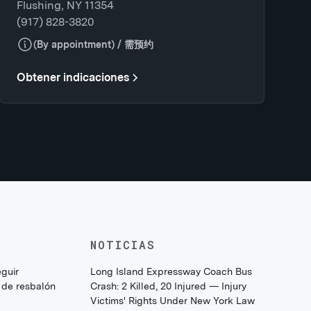
Flushing, NY 11354
(917) 828-3820
(By appointment) / 需预约
Obtener indicaciones
NOTICIAS
eguir
Long Island Expressway Coach Bus
 de resbalón
Crash: 2 Killed, 20 Injured — Injury
Victims' Rights Under New York Law