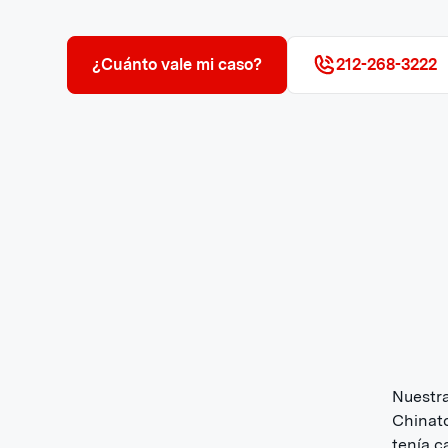
¿Cuánto vale mi caso?
212-268-3222
Nuestra
Chinat
tenía c