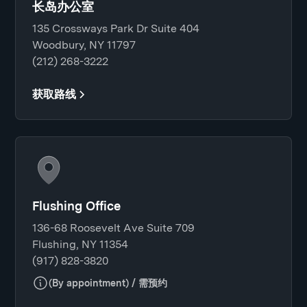
长岛办公室
135 Crossways Park Dr Suite 404
Woodbury, NY 11797
(212) 268-3222
获取路线
Flushing Office
136-68 Roosevelt Ave Suite 709
Flushing, NY 11354
(917) 828-3820
(By appointment) / 需预约