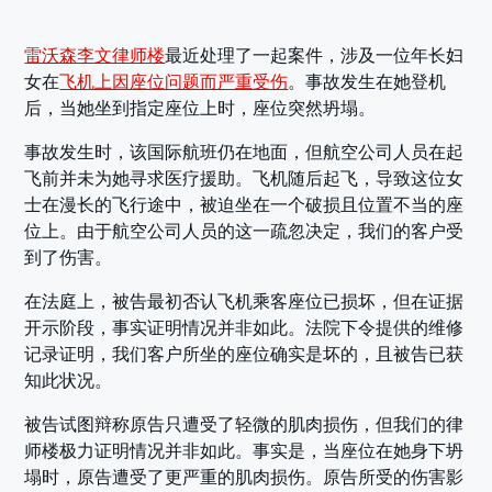
雷沃森李文律师楼
最近处理了一起案件，涉及一位年长妇
女在
飞机上因座位问题而严重受伤
。事故发生在她登机
后，当她坐到指定座位上时，座位突然坍塌。
事故发生时，该国际航班仍在地面，但航空公司人员在起
飞前并未为她寻求医疗援助。飞机随后起飞，导致这位女
士在漫长的飞行途中，被迫坐在一个破损且位置不当的座
位上。由于航空公司人员的这一疏忽决定，我们的客户受
到了伤害。
在法庭上，被告最初否认飞机乘客座位已损坏，但在证据
开示阶段，事实证明情况并非如此。法院下令提供的维修
记录证明，我们客户所坐的座位确实是坏的，且被告已获
知此状况。
被告试图辩称原告只遭受了轻微的肌肉损伤，但我们的律
师楼极力证明情况并非如此。事实是，当座位在她身下坍
塌时，原告遭受了更严重的肌肉损伤。原告所受的伤害影