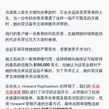
当道路上发生灾难性的事故时，它会永远改变受害者的人
生。当一位年轻的母亲遭遇了这样一场不可预见的灾难
时，她向雷沃森李文律师楼寻求帮助。
我们的客户被一名鲁莽的司机所害，在她驾驶经销商提供
的代步车穿过北方大道时被撞。
这起车祸导致她颈部严重受伤，需要接受手术治疗。
她之前由另一家律师楼代理，该律师楼向她保证可能获得
的最高赔偿额为
$100,000
美元，但她认为这笔金额对于
她的情况来说是远远不够的。为了寻求正义，她向雷沃森
李文律师楼寻求法律咨询。
在合伙人 Howard Raphaelson 的带领下，我们的
车祸
伤害律师
团队进行了详尽的证据开示，从而揭示了此前
未披露的保险单。该案件在拿骚县最高法院进行诉讼，凭
借 Howard 坚韧不拔的办案方式，最终在陪审团甄选前