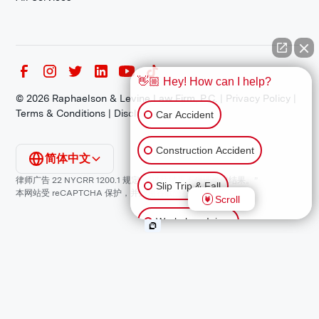
👋🏼 Hey! How can I help?
©
2026
Raphaelson & Levine Law Firm, P.C. |
Privacy Policy
|
Terms & Conditions
|
Disclaimer
Car Accident
Construction Accident
简体中文
律师广告 22 NYCRR 1200.1 规定：“过往结果不保证类似结果。”
Slip Trip & Fall
本网站受 reCAPTCHA 保护，并适用谷歌
隐私政策
和
服务条款
。
Scroll
Workplace Injury
Animal Bite
Other Injuries