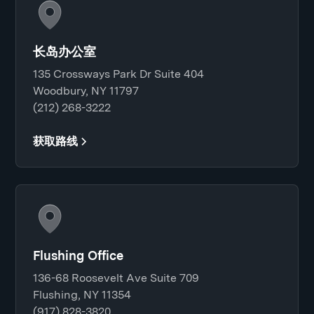
长岛办公室
135 Crossways Park Dr Suite 404
Woodbury, NY 11797
(212) 268-3222
获取路线
Flushing Office
136-68 Roosevelt Ave Suite 709
Flushing, NY 11354
(917) 828-3820