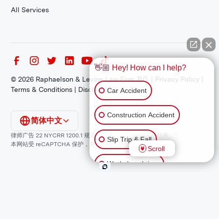
All Services
👋🏼 Hey! How can I help?
©
2026
Raphaelson & Levine Law Firm, P.C. |
Privacy Policy
|
Terms & Conditions
|
Disclaimer
Car Accident
Construction Accident
简体中文
律师广告 22 NYCRR 1200.1 规定：“过往结果不保证类似结果。”
Slip Trip & Fall
本网站受 reCAPTCHA 保护，并适用谷歌
隐私政策
和
服务条款
。
Scroll
Workplace Injury
Animal Bite
Other Injuries