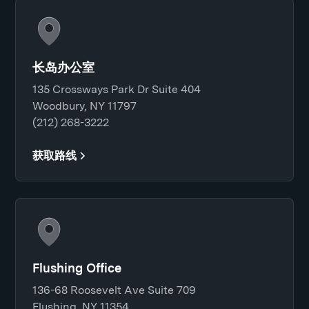
长岛办公室
135 Crossways Park Dr Suite 404
Woodbury, NY 11797
(212) 268-3222
获取路线
Flushing Office
136-68 Roosevelt Ave Suite 709
Flushing, NY 11354