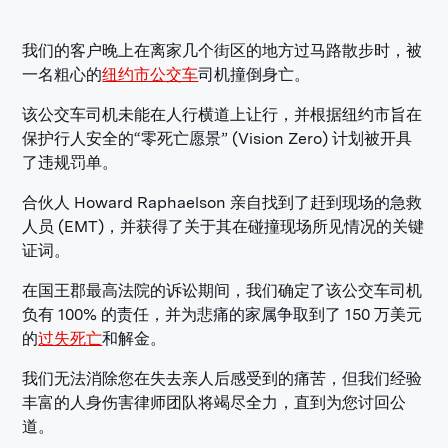
我们的客户晚上在离家几个街区的地方过马路散步时，被
一名粗心的
纽约市公交车
司机撞倒身亡。
该公交车司机未能在人行横道上让行，并根据纽约市旨在
保护行人安全的“零死亡愿景” (Vision Zero) 计划被开具
了违规罚单。
合伙人 Howard Raphaelson 亲自找到了赶到现场的急救
人员 (EMT)，并获得了关于其在碰撞现场所见情况的关键
证词。
在国王郡最高法院的诉讼期间，我们确定了该公交车司机
负有 100% 的责任，并为悲痛的家属争取到了 150 万美元
的
过失死亡
和解金。
我们无法消除您在失去亲人后感受到的痛苦，但我们经验
丰富的人身伤害律师团队将竭尽全力，直到为您讨回公
道。