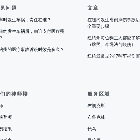
见问题
文章
车时发生车祸，责任在谁？
在纽约发生滑倒摔伤事故后
个重要步骤
纽约发生车祸后，由谁支付医疗费
？
纽约州每位狗主人都应了解
（牌照、牵绳法与咬伤）
约州的医疗事故诉讼时效是多久？
纽约最常见的17种车祸伤
们的律师楼
服务区域
师
布朗克斯
获奖项
布鲁克林
例结果
长岛