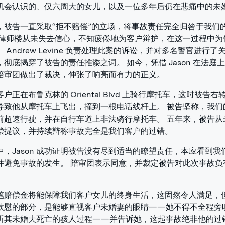
机会认识的、仅六周大的女儿，以及一位多年后仍在悲痛中的未
，被告一直采取“拒不赔偿”的立场，将事故责任完全归咎于我们
本律师楼从未失去信心，不知疲倦地为客户辩护，在这一过程中为
 Andrew Levine 负责处理此案的诉讼，并对多名警官进行了
，彻底揭穿了被告的责任推诿之词。 如今，凭借 Jason 在法庭
陪审团做出了裁决，伸张了响亮而有力的正义。
户正在布鲁克林的 Oriental Blvd 上骑行摩托车，这时被告右
导致他从摩托车上飞出，撞到一根电话线杆上。 被告坚称，我们
前超速行驶，并在自行车道上非法骑行摩托车。 五年来，被告从
偿提议，并持续辩称事故完全是我们客户的过错。
中，Jason 成功证明被告没有尽到适当的瞭望责任，本应看到我
并避免事故的发生。 陪审团表示同意，并裁定被告对此次事故负有 
。
笔赔偿金将能保障我们客户女儿的终身生活，这固然令人满足，
欣慰的部分，是能够直视客户未婚妻的眼睛——她不得不全程旁
听其未婚夫死亡的骇人过程——并告诉她，这起事故绝非他的过