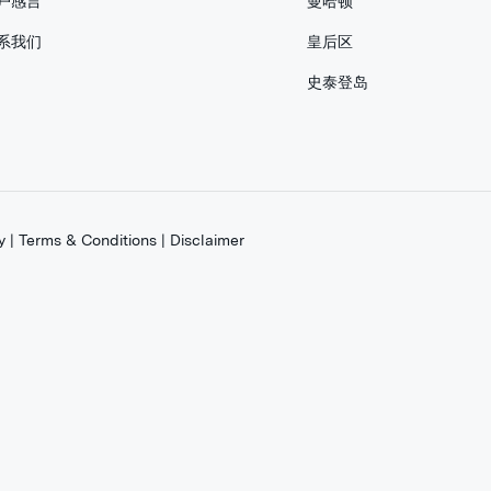
户感言
曼哈顿
系我们
皇后区
史泰登岛
y
|
Terms & Conditions
|
Disclaimer