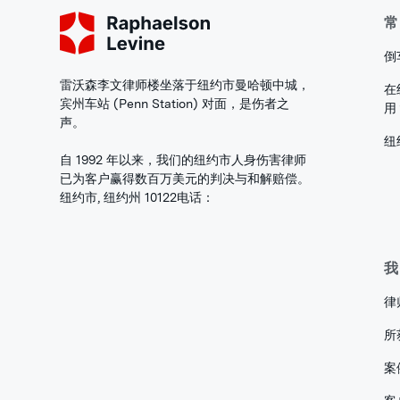
常
倒
雷沃森李文律师楼坐落于纽约市曼哈顿中城，
在
宾州车站 (Penn Station) 对面，是伤者之
用
声。
纽
自 1992 年以来，我们的纽约市人身伤害律师
已为客户赢得数百万美元的判决与和解赔偿。
纽约市, 纽约州 10122
电话：
我
律
所
案