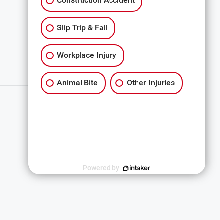
Construction Accident
All Services
Slip Trip & Fall
Workplace Injury
Animal Bite
Other Injuries
简体中文
Powered by