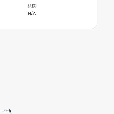
法院
N/A
决。
一个他