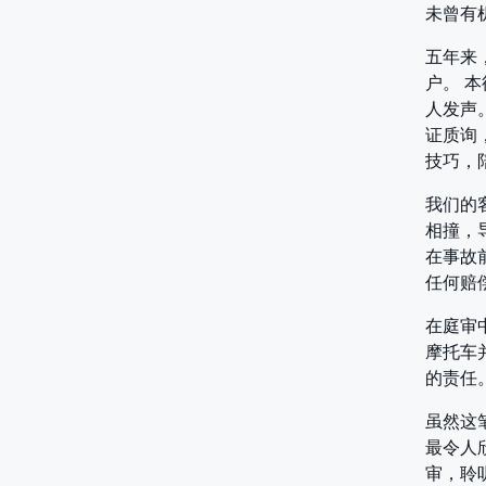
未曾有
五年来
户。 
人发声。
证质询
技巧，
我们的客
相撞，
在事故
任何赔
在庭审
摩托车
的责任
虽然这
最令人
审，聆