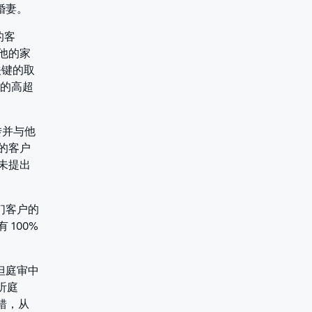
婚妻。
的客
他的家
关键的取
上的高超
转并与他
的客户
未提出
们客户的
100%
但庭审中
听庭
错，从