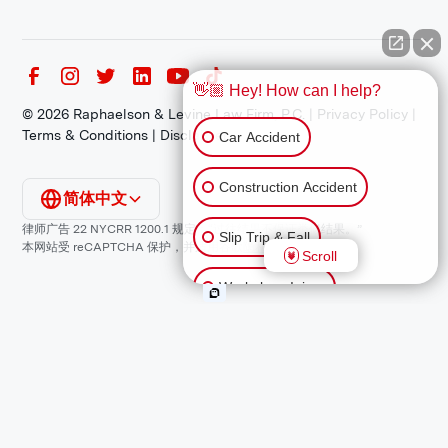
👋🏼 Hey! How can I help?
©
2026
Raphaelson & Levine Law Firm, P.C. |
Privacy Policy
|
Terms & Conditions
|
Disclaimer
Car Accident
Construction Accident
简体中文
律师广告 22 NYCRR 1200.1 规定：“过往结果不保证类似结果。”
Slip Trip & Fall
本网站受 reCAPTCHA 保护，并适用谷歌
隐私政策
和
服务条款
。
Scroll
Workplace Injury
Animal Bite
Other Injuries