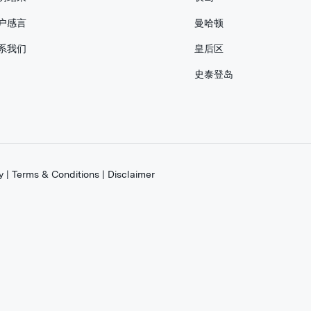
户感言
曼哈顿
系我们
皇后区
史泰登岛
y
|
Terms & Conditions
|
Disclaimer