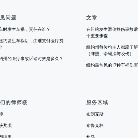
见问题
文章
车时发生车祸，责任在谁？
在纽约发生滑倒摔伤事故后
个重要步骤
纽约发生车祸后，由谁支付医疗费
？
纽约州每位狗主人都应了解
（牌照、牵绳法与咬伤）
约州的医疗事故诉讼时效是多久？
纽约最常见的17种车祸伤
们的律师楼
服务区域
师
布朗克斯
获奖项
布鲁克林
例结果
长岛