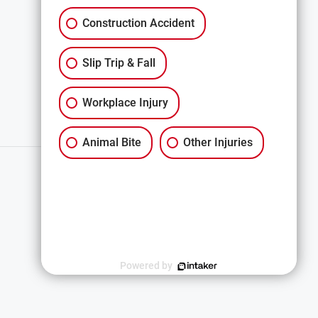
Construction Accident
All Services
Slip Trip & Fall
Workplace Injury
Animal Bite
Other Injuries
简体中文
Powered by