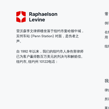
常
倒
雷沃森李文律师楼坐落于纽约市曼哈顿中城，
在
宾州车站 (Penn Station) 对面，是伤者之
用
声。
纽
自 1992 年以来，我们的纽约市人身伤害律师
已为客户赢得数百万美元的判决与和解赔偿。
纽约市, 纽约州 10122
电话：
我
律
所
案