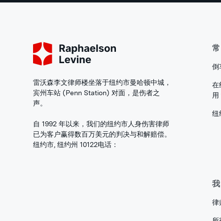
常
倒
雷沃森李文律师楼坐落于纽约市曼哈顿中城，
在
宾州车站 (Penn Station) 对面，是伤者之
用
声。
纽
自 1992 年以来，我们的纽约市人身伤害律师
已为客户赢得数百万美元的判决与和解赔偿。
纽约市, 纽约州 10122
电话：
我
律
所