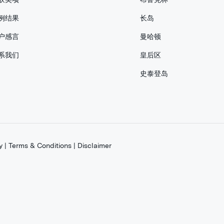
例结果
长岛
户感言
曼哈顿
系我们
皇后区
史泰登岛
y
|
Terms & Conditions
|
Disclaimer