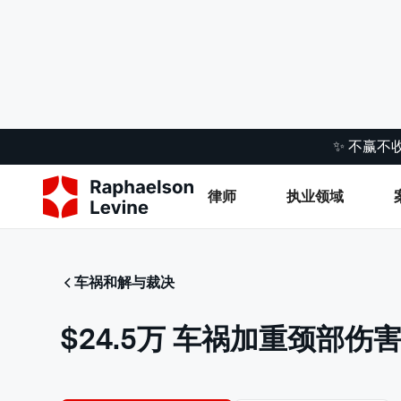
✨ 不赢不
律师
执业领域
车祸和解与裁决
$24.5万 车祸加重颈部伤