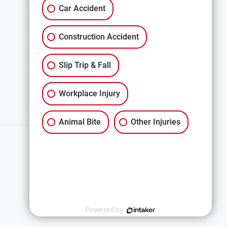
Car Accident
免责声明
Construction Accident
All Services
Slip Trip & Fall
Workplace Injury
Animal Bite
Other Injuries
简体中文
Powered by