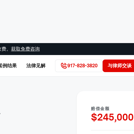
收费。
获取免费咨询
案例结果
法律见解
917-828-3820
与律师交谈
赔偿金额
害
$
245,000