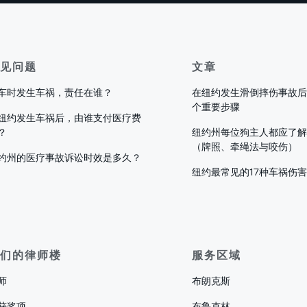
见问题
文章
车时发生车祸，责任在谁？
在纽约发生滑倒摔伤事故后
个重要步骤
纽约发生车祸后，由谁支付医疗费
？
纽约州每位狗主人都应了解
（牌照、牵绳法与咬伤）
约州的医疗事故诉讼时效是多久？
纽约最常见的17种车祸伤
们的律师楼
服务区域
师
布朗克斯
获奖项
布鲁克林