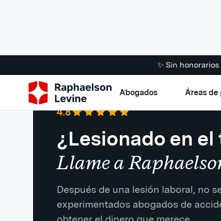
✨ Sin honorario
Abogados
Áreas de 
Google
·
721 reseñas
4.8
¿Lesionado en el 
Llame a Raphaelso
Después de una lesión laboral, no 
experimentados abogados de accide
obtener el dinero que merece.