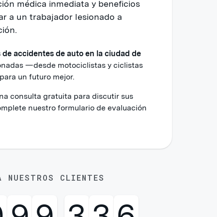
ción médica inmediata y beneficios
r a un trabajador lesionado a
ión.
de accidentes de auto en la ciudad de
onadas —desde motociclistas y ciclistas
ara un futuro mejor.
 consulta gratuita para discutir sus
mplete nuestro formulario de evaluación
A NUESTROS CLIENTES
9
9
9
,
9
9
9