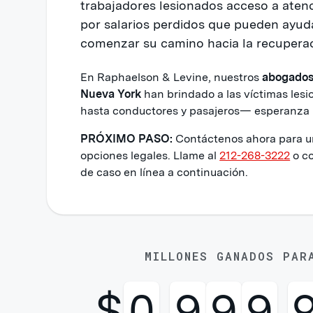
trabajadores lesionados acceso a aten
por salarios perdidos que pueden ayuda
comenzar su camino hacia la recuperac
En Raphaelson & Levine, nuestros
abogados 
Nueva York
han brindado a las víctimas lesi
hasta conductores y pasajeros— esperanza p
PRÓXIMO PASO:
Contáctenos ahora para una
opciones legales. Llame al
212-268-3222
o co
de caso en línea a continuación.
MILLONES GANADOS PAR
$
0
,
9
9
9
,