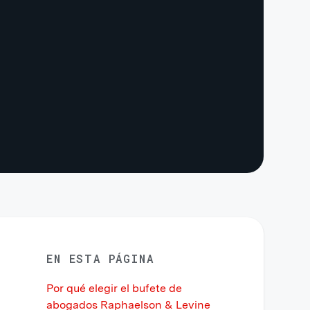
EN ESTA PÁGINA
Por qué elegir el bufete de
abogados Raphaelson & Levine