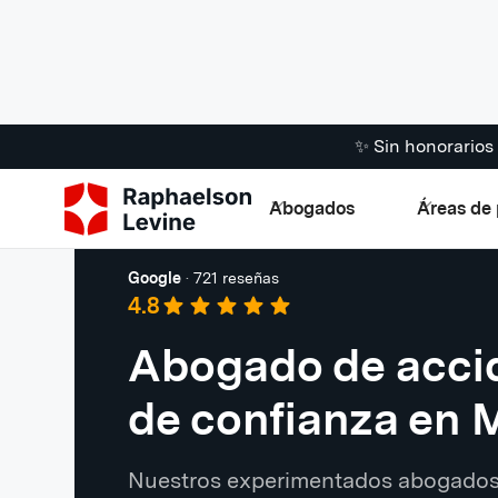
✨ Sin honorario
Abogados
Áreas de 
Manhattan
Google
·
721 reseñas
4.8
Abogado de accid
de confianza en 
Nuestros experimentados abogados 