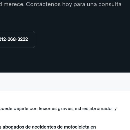
d merece. Contáctenos hoy para una consulta
212-268-3222
uede dejarle con lesiones graves, estrés abrumador y
es
abogados de accidentes de motocicleta en