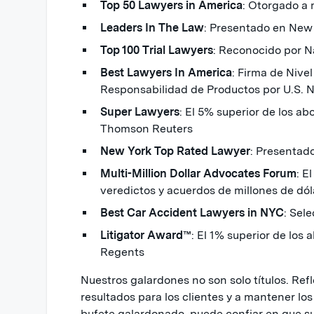
Top 50 Lawyers in America
: Otorgado a 
Leaders In The Law
: Presentado en New
Top 100 Trial Lawyers
: Reconocido por Na
Best Lawyers In America
: Firma de Nive
Responsabilidad de Productos por U.S. 
Super Lawyers
: El 5% superior de los a
Thomson Reuters
New York Top Rated Lawyer
: Presentad
Multi-Million Dollar Advocates Forum
: E
veredictos y acuerdos de millones de dól
Best Car Accident Lawyers in NYC
: Sel
Litigator Award™
: El 1% superior de los
Regents
Nuestros galardones no son solo títulos. Ref
resultados para los clientes y a mantener los
bufete galardonado, puede confiar en que s