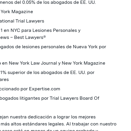
menos del 0.05% de los abogados de EE. UU.
 York Magazine
tional Trial Lawyers
l 1 en NYC para Lesiones Personales y
News – Best Lawyers®
bogados de lesiones personales de Nueva York por
o en New York Law Journal y New York Magazine
l 1% superior de los abogados de EE. UU. por
ares
eccionado por Expertise.com
 abogados litigantes por Trial Lawyers Board Of
lejan nuestra dedicación a lograr los mejores
 más altos estándares legales. Al trabajar con nuestro
u caso está en manos de un equipo probado y