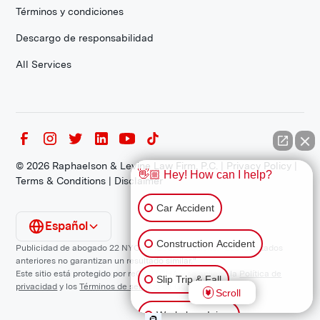
Términos y condiciones
Descargo de responsabilidad
All Services
©
2026
Raphaelson & Levine Law Firm, P.C. |
Privacy Policy
|
👋🏼 Hey! How can I help?
Terms & Conditions
|
Disclaimer
Car Accident
Español
Construction Accident
Publicidad de abogado 22 NYCRR 1200.1 Requisito: "Los resultados
anteriores no garantizan un resultado similar."
Este sitio está protegido por reCAPTCHA y se aplican la
Política de
Slip Trip & Fall
privacidad
y los
Términos de servicio
de Google.
Scroll
Workplace Injury