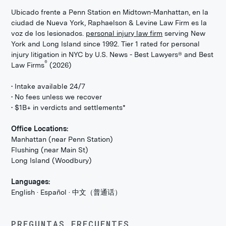
Ubicado frente a Penn Station en Midtown-Manhattan, en la
ciudad de Nueva York, Raphaelson & Levine Law Firm es la
voz de los lesionados.
personal injury law firm
serving New
York and Long Island since 1992. Tier 1 rated for personal
injury litigation in NYC by U.S. News - Best Lawyers® and Best
®
Law Firms
(2026)
• Intake available 24/7
• No fees unless we recover
• $1B+ in verdicts and settlements*
Office Locations:
Manhattan (near Penn Station)
Flushing (near Main St)
Long Island (Woodbury)
Languages:
English · Español · 中文（普通话）
PREGUNTAS FRECUENTES