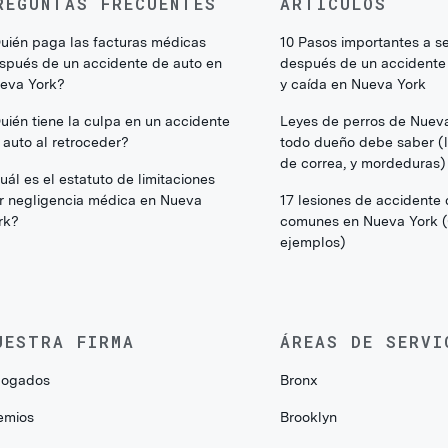
REGUNTAS FRECUENTES
ARTÍCULOS
uién paga las facturas médicas
10 Pasos importantes a s
spués de un accidente de auto en
después de un accidente
eva York?
y caída en Nueva York
uién tiene la culpa en un accidente
Leyes de perros de Nuev
 auto al retroceder?
todo dueño debe saber (li
de correa, y mordeduras)
uál es el estatuto de limitaciones
r negligencia médica en Nueva
17 lesiones de accidente
rk?
comunes en Nueva York 
ejemplos)
UESTRA FIRMA
ÁREAS DE SERVI
ogados
Bronx
emios
Brooklyn