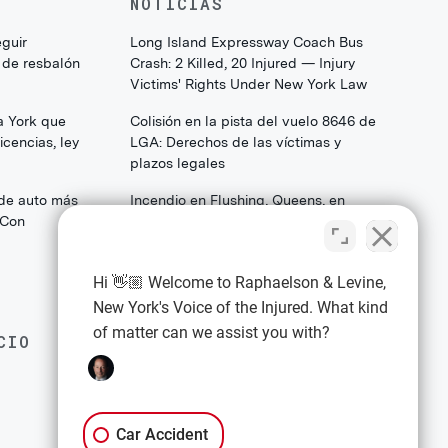
NOTICIAS
eguir
Long Island Expressway Coach Bus
 de resbalón
Crash: 2 Killed, 20 Injured — Injury
Victims' Rights Under New York Law
a York que
Colisión en la pista del vuelo 8646 de
cencias, ley
LGA: Derechos de las víctimas y
plazos legales
 de auto más
Incendio en Flushing, Queens, en
(Con
College Point Boulevard: Lo que las
familias y los sobrevivientes deben
saber sobre sus derechos legales
Hi 👋🏼 Welcome to Raphaelson & Levine,
New York's Voice of the Injured. What kind
of matter can we assist you with?
CIO
EXPLORE
Política de privacidad
Términos y condiciones
Car Accident