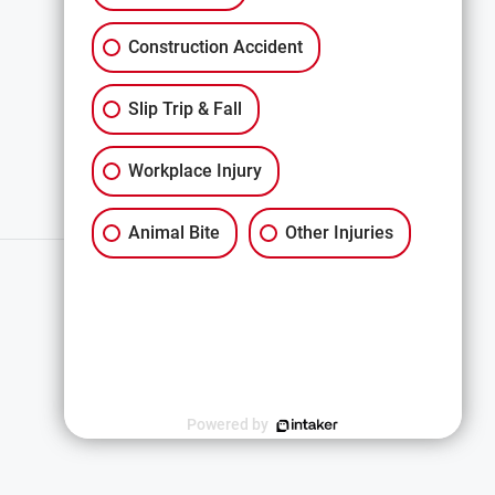
Descargo de responsabilidad
Construction Accident
All Services
Slip Trip & Fall
Workplace Injury
Animal Bite
Other Injuries
Español
Powered by