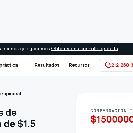
s a menos que ganemos.
Obtener una consulta gratuita
práctica
Resultados
Recursos
212-268-
 propiedad
s de
COMPENSACIÓN I
$
150000
 de $1.5