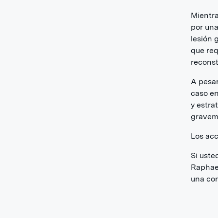
Mientra
por una
lesión g
que req
reconst
A pesar
caso en
y estra
gravem
Los acc
Si uste
Raphae
una con