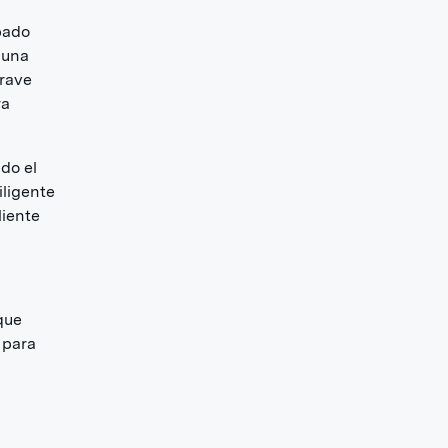
apado
 una
rave
ra
do el
iligente
liente
 que
 para