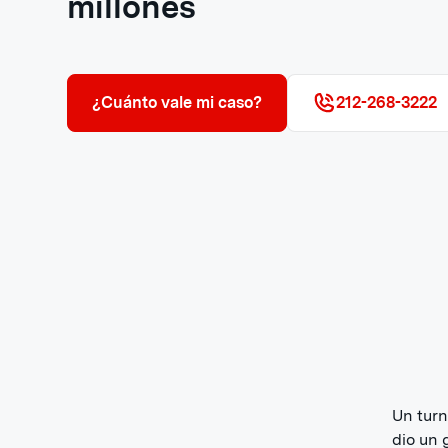
millones
¿Cuánto vale mi caso?
212-268-3222
Un turn
dio un 