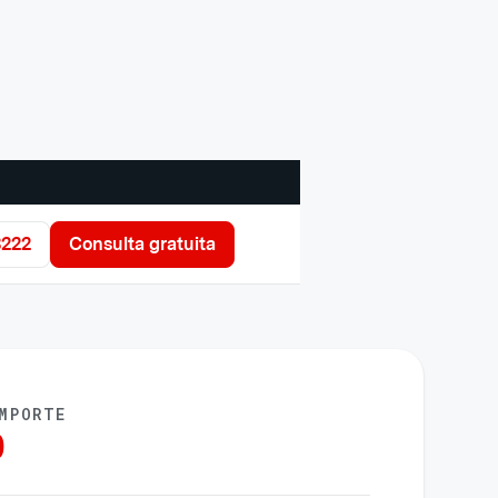
3222
Consulta gratuita
MPORTE
0