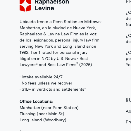
P
¿Q
de
Ubicado frente a Penn Station en Midtown-
Nu
Manhattan, en la ciudad de Nueva York,
Raphaelson & Levine Law Firm es la voz
¿Q
de los lesionados.
personal injury law firm
de
serving New York and Long Island since
1992. Tier 1 rated for personal injury
¿C
litigation in NYC by U.S. News - Best
po
®
Lawyers® and Best Law Firms
(2026)
Yo
• Intake available 24/7
• No fees unless we recover
• $1B+ in verdicts and settlements*
N
Office Locations:
Manhattan (near Penn Station)
Ab
Flushing (near Main St)
Long Island (Woodbury)
Pr