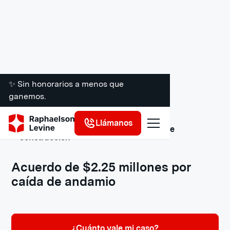
✨ Sin honorarios a menos que
ganemos.
Llámanos
Acuerdos y veredictos de accidentes de
construcción
Acuerdo de $2.25 millones por
caída de andamio
¿Cuánto vale mi caso?