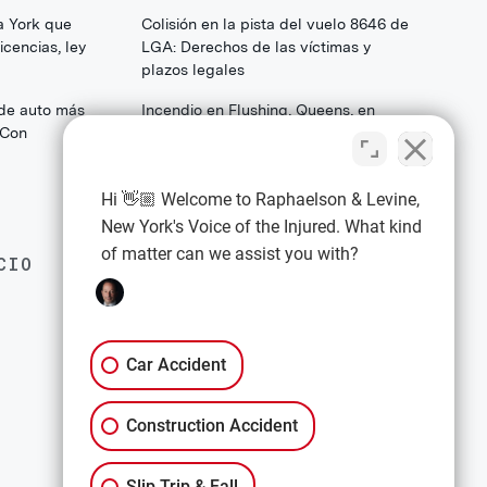
a York que
Colisión en la pista del vuelo 8646 de
cencias, ley
LGA: Derechos de las víctimas y
plazos legales
 de auto más
Incendio en Flushing, Queens, en
(Con
College Point Boulevard: Lo que las
familias y los sobrevivientes deben
saber sobre sus derechos legales
Hi 👋🏼 Welcome to Raphaelson & Levine,
New York's Voice of the Injured. What kind
of matter can we assist you with?
CIO
EXPLORE
Política de privacidad
Términos y condiciones
Car Accident
Descargo de responsabilidad
Construction Accident
All Services
Slip Trip & Fall