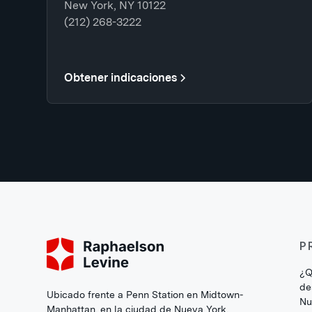
New York, NY 10122
(212) 268-3222
Obtener indicaciones
P
¿Q
de
Ubicado frente a Penn Station en Midtown-
Nu
Manhattan, en la ciudad de Nueva York,