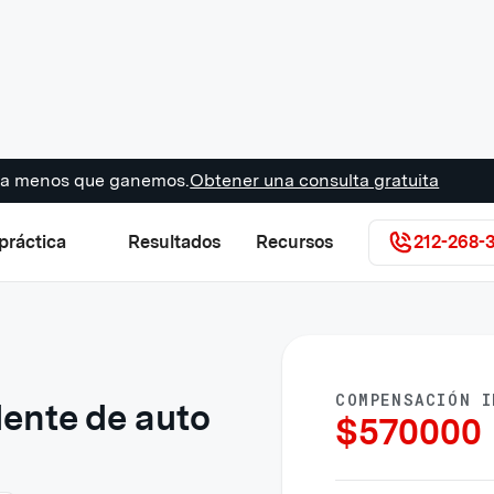
s a menos que ganemos.
Obtener una consulta gratuita
práctica
Resultados
Recursos
212-268-
COMPENSACIÓN I
ente de auto
$
570000