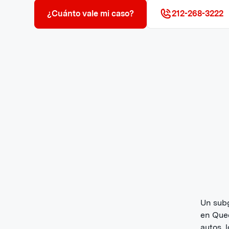
¿Cuánto vale mi caso?
212-268-3222
Un subg
en Quee
autos, 