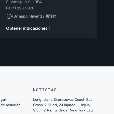
Flushing, NY 11354
(917) 828-3820
(By appointment) / 需预约
Obtener indicaciones
NOTICIAS
eguir
Long Island Expressway Coach Bus
 de resbalón
Crash: 2 Killed, 20 Injured — Injury
Victims' Rights Under New York Law