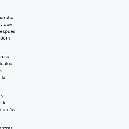
marcha,
 y que
 después
 86th
on su
ículos.
e
 la
 y
n la
d de 45
entras