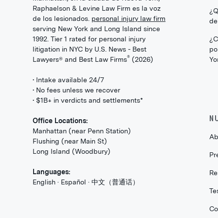
Raphaelson & Levine Law Firm es la voz
¿Q
de los lesionados.
personal injury law firm
de
serving New York and Long Island since
1992. Tier 1 rated for personal injury
¿C
litigation in NYC by U.S. News - Best
po
®
Lawyers® and Best Law Firms
(2026)
Yo
• Intake available 24/7
• No fees unless we recover
• $1B+ in verdicts and settlements*
N
Office Locations:
Manhattan (near Penn Station)
Ab
Flushing (near Main St)
Long Island (Woodbury)
Pr
Languages:
Re
English · Español · 中文（普通话）
Te
Co