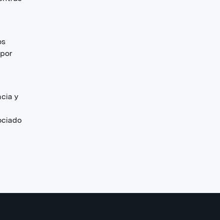
os
 por
cia y
ociado