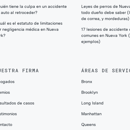
uién tiene la culpa en un accidente
Leyes de perros de Nuev
 auto al retroceder?
todo dueño debe saber (li
de correa, y mordeduras)
uál es el estatuto de limitaciones
r negligencia médica en Nueva
17 lesiones de accidente
rk?
comunes en Nueva York 
ejemplos)
UESTRA FIRMA
ÁREAS DE SERVI
ogados
Bronx
emios
Brooklyn
sultados de casos
Long Island
stimonios
Manhattan
ntacto
Queens