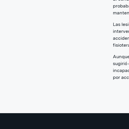
probaba
manten
Las les
interve
acciden
fisiote
Aunque 
sugirió
incapac
por acc