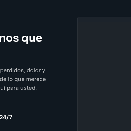
enos que
perdidos, dolor y
de lo que merece
í para usted.
 24/7