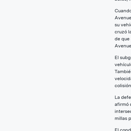
Cuando 
Avenue,
su vehí
cruzó l
de que 
Avenue
El subg
vehícul
También
velocid
colisión
La defe
afirmó 
interse
millas 
El cond