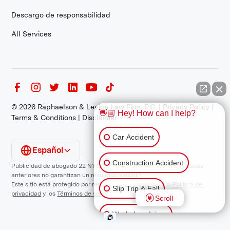
Descargo de responsabilidad
All Services
©
2026
Raphaelson & Levine Law Firm, P.C. |
Privacy Policy
|
👋🏼 Hey! How can I help?
Terms & Conditions
|
Disclaimer
Car Accident
Español
Construction Accident
Publicidad de abogado 22 NYCRR 1200.1 Requisito: "Los resultados
anteriores no garantizan un resultado similar."
Este sitio está protegido por reCAPTCHA y se aplican la
Política de
Slip Trip & Fall
privacidad
y los
Términos de servicio
de Google.
Scroll
Workplace Injury