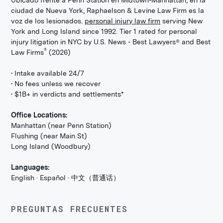
Ubicado frente a Penn Station en Midtown-Manhattan, en la
ciudad de Nueva York, Raphaelson & Levine Law Firm es la
voz de los lesionados.
personal injury law firm
serving New
York and Long Island since 1992. Tier 1 rated for personal
injury litigation in NYC by U.S. News - Best Lawyers® and Best
®
Law Firms
(2026)
• Intake available 24/7
• No fees unless we recover
• $1B+ in verdicts and settlements*
Office Locations:
Manhattan (near Penn Station)
Flushing (near Main St)
Long Island (Woodbury)
Languages:
English · Español · 中文（普通话）
PREGUNTAS FRECUENTES