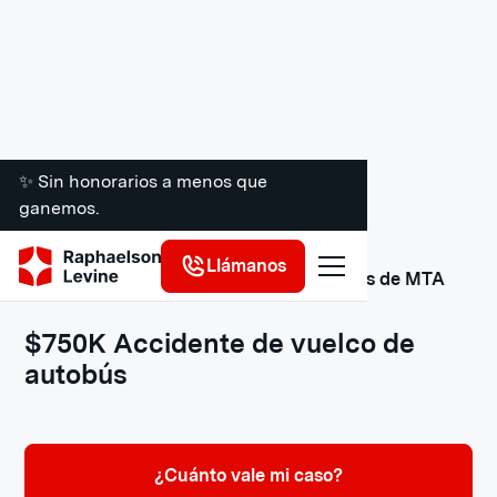
✨ Sin honorarios a menos que
ganemos.
Llámanos
Acuerdos y veredictos de demandas de MTA
$750K Accidente de vuelco de
autobús
¿Cuánto vale mi caso?